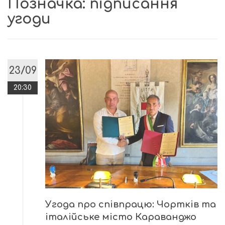
Позначка:
підписання
угоди
23/09
20:30
Угода про співпрацю: Чортків та
італійське місто Караванджо