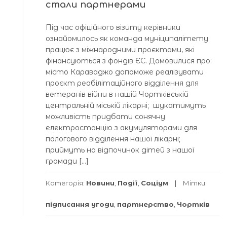
стали партнерами
Під час офіційного візиту керівники
ознайомилось як команда муніципалітету
працює з міжнародними проєктами, які
фінансуються з фондів ЄС. Домовилися про:
місто Караваджо допоможе реалізувати
проєкт реабілітаційного відділення для
ветеранів війни в нашій Чортківській
центральній міській лікарні; шукатимуть
можливість придбати сонячну
електростанцію з акумуляторами для
пологового відділення нашої лікарні;
приймуть на відпочинок дітей з нашої
громади […]
Категорія:
Новини
,
Події
,
Соціум
Мітки:
підписання угоди
,
партнерство
,
Чортків