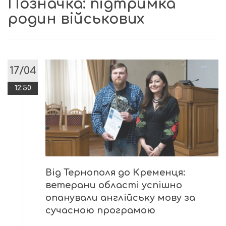
Позначка:
підтримка
родин військових
17/04
12:50
Від Тернополя до Кременця:
ветерани області успішно
опанували англійську мову за
сучасною програмою