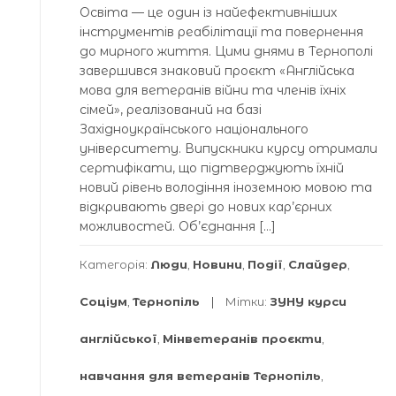
Освіта — це один із найефективніших
інструментів реабілітації та повернення
до мирного життя. Цими днями в Тернополі
завершився знаковий проєкт «Англійська
мова для ветеранів війни та членів їхніх
сімей», реалізований на базі
Західноукраїнського національного
університету. Випускники курсу отримали
сертифікати, що підтверджують їхній
новий рівень володіння іноземною мовою та
відкривають двері до нових кар’єрних
можливостей. Об’єднання […]
Категорія:
Люди
,
Новини
,
Події
,
Слайдер
,
Соціум
,
Тернопіль
Мітки:
ЗУНУ курси
англійської
,
Мінветеранів проєкти
,
навчання для ветеранів Тернопіль
,