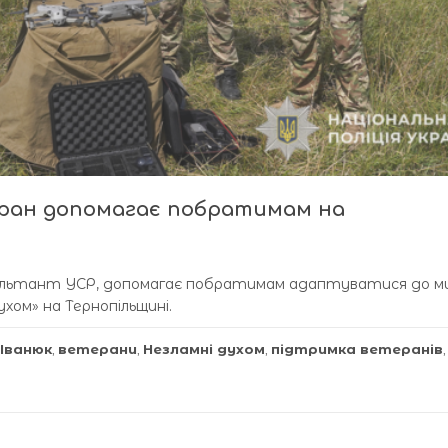
еран допомагає побратимам на
ультант УСР, допомагає побратимам адаптуватися до м
хом» на Тернопільщині.
 Іванюк
,
ветерани
,
Незламні духом
,
підтримка ветеранів
,