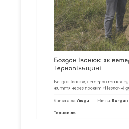
Богдан Іванюк: як вет
Тернопільщині
Богдан Іванюк, ветеран та конс
життя через проєкт «Незламні ду
Категорія:
Люди
Мітки:
Богдан
Тернопіль