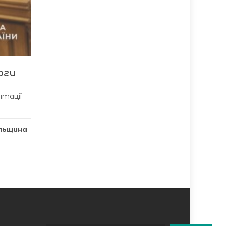
оги
птації
льщина