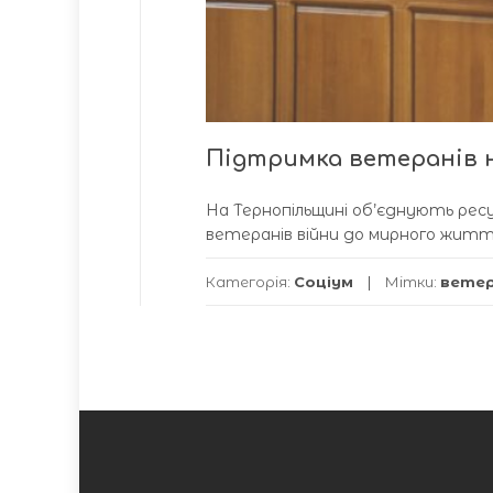
Підтримка ветеранів н
На Тернопільщині об’єднують ресу
ветеранів війни до мирного житт
Категорія:
Соціум
Мітки:
вете