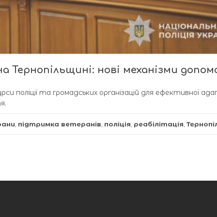
а Тернопільщині: нові механізми допом
рси поліції та громадських організацій для ефективної ада
я.
рани
,
підтримка ветеранів
,
поліція
,
реабілітація
,
Тернопі