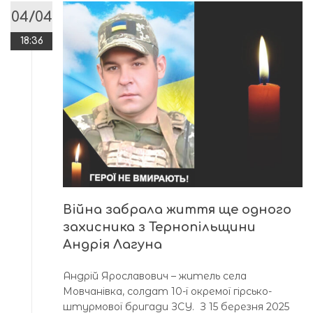
04/04
18:36
Війна забрала життя ще одного
захисника з Тернопільщини
Андрія Лагуна
Андрій Ярославович – житель села
Мовчанівка, солдат 10-ї окремої гірсько-
штурмової бригади ЗСУ. З 15 березня 2025