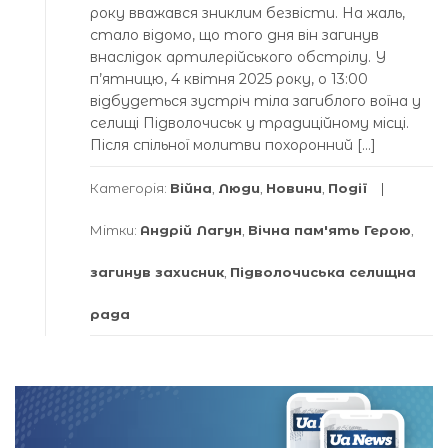
року вважався зниклим безвісти. На жаль,
стало відомо, що того дня він загинув
внаслідок артилерійського обстрілу. У
п’ятницю, 4 квітня 2025 року, о 13:00
відбудеться зустріч тіла загиблого воїна у
селищі Підволочиськ у традиційному місці.
Після спільної молитви похоронний […]
Категорія:
Війна
,
Люди
,
Новини
,
Події
Мітки:
Андрій Лагун
,
Вічна пам'ять Герою
,
загинув захисник
,
Підволочиська селищна
рада