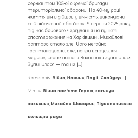
сержантом 105-ої окремої бригади
територіальної оборони. На 40-му році
життя він відійшов у вічність, виконуючи
свій військовий обов’язок. 9 серпня 2025 року,
під час бойового чергування на пункті
спостереження на Харківщині, Михайлові
раптово стало зле. Його негайно
госпіталізували, але, попри всі зусилля
медиків, серце нашого Захисника зупинилося.
Зупинилося — та не […]
Категорія:
Війна
,
Новини
,
Події
,
Слайдер
Мітки:
Вічна пам'ять Герою
,
загинув
захисник
,
Михайло Шаварин
,
Підволочиська
селищна рада