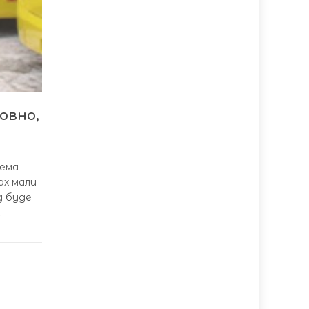
овно,
тема
ах мали
д буде
.