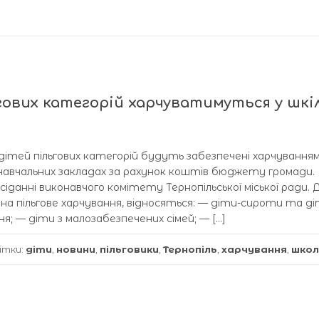
ових категорій харчуватимуться у шкі
 дітей пільгових категорій будуть забезпечені харчуванням
навчальних закладах за рахунок коштів бюджету громади.
сіданні виконавчого комітету Тернопільської міської ради. 
 на пільгове харчування, відносяться: — діти-сироти та ді
ня; — діти з малозабезпечених сімей; — […]
ітки:
діти
,
новини
,
пільговики
,
Тернопіль
,
харчування
,
шко