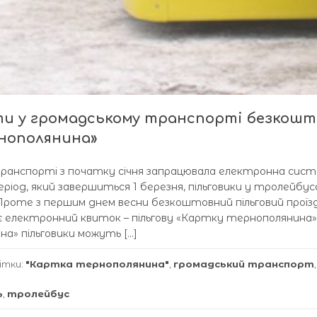
ти у громадському транспорті безкошт
нополянина»
транспорті з початку січня запрацювала електронна сис
еріод, який завершиться 1 березня, пільговики у тролейбус
 Проте з першим днем весни безкоштовний пільговий проїз
 електронний квиток – пільгову «Картку тернополянина»
» пільговики можуть […]
ітки:
"Картка тернополянина"
,
громадський транспорт
,
ь
,
тролейбус