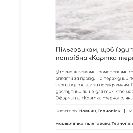
Пільговикам, щоб їзди
потрібна «Картка тер
У тенопільському громадському 
оплати за проїзд. На перехідний п
змогу їздити ще за посвідченням.
доступний лише для тих, хто має
Оформити «Картку тернополянина
Категорія:
Новини
,
Тернопіль
М
маршрутка
,
пільговики
,
Тернопіл