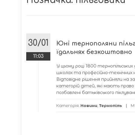
Позначка:
пільговики
30/01
Юні тернополяни пільг
їдальнях безкоштовно
11:03
У цьому році 1800 тернопільських
школах та професійно-технічних 
Відповідне рішення прийняли на за
категорій дітей, які мають право
позбавлені батьківського піклуван
Категорія:
Новини
,
Тернопіль
М