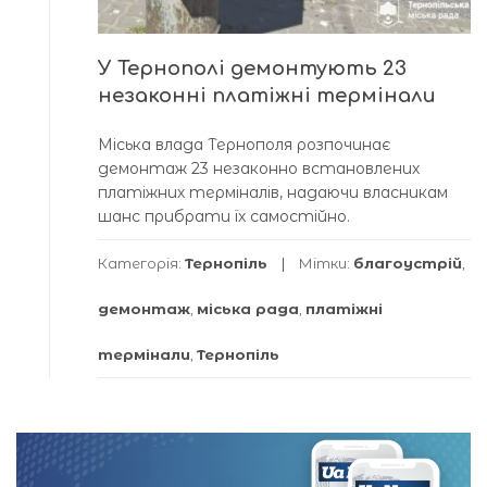
У Тернополі демонтують 23
незаконні платіжні термінали
Міська влада Тернополя розпочинає
демонтаж 23 незаконно встановлених
платіжних терміналів, надаючи власникам
шанс прибрати їх самостійно.
Категорія:
Тернопіль
Мітки:
благоустрій
,
демонтаж
,
міська рада
,
платіжні
термінали
,
Тернопіль