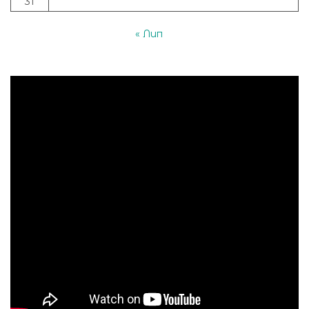
31
« Лип