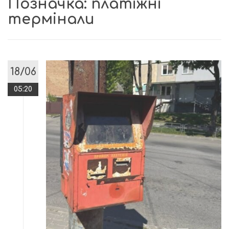
Позначка:
платіжні
термінали
18/06
05:20