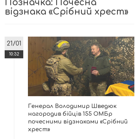
Позначка:
Почесна
відзнака «Срібний хрест»
21/01
10:32
Генерал Володимир Шведюк
нагородив бійців 155 ОМБр
почесними відзнаками «Срібний
хрест»