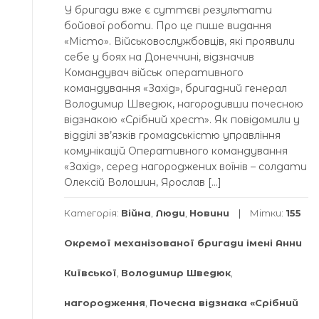
У бригади вже є суттєві результати
бойової роботи. Про це пише видання
«Місто». Військовослужбовців, які проявили
себе у боях на Донеччині, відзначив
Командувач військ оперативного
командування «Захід», бригадний генерал
Володимир Шведюк, нагородивши почесною
відзнакою «Срібний хрест». Як повідомили у
відділі зв’язків громадськістю управління
комунікацій Оперативного командування
«Захід», серед нагороджених воїнів – солдати
Олексій Волошин, Ярослав […]
Категорія:
Війна
,
Люди
,
Новини
Мітки:
155
Окремої механізованої бригади імені Анни
Київської
,
Володимир Шведюк
,
нагородження
,
Почесна відзнака «Срібний