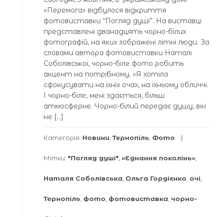
«Перемога» відбулося відкриття
фотовиставки “Погляд душі”. На виставці
представлені дванадцять чорно-білих
фотографій, на яких зображені літні люди. За
словами автора фотовиставки Наталі
Соболівської, чорно-біле фото робить
акцент на потрібному. «Я хотіла
сфокусувати на їхніх очах, на їхньому обличчі.
І чорно-біле, мені здається, більш
атмосферне. Чорно-білий передає душу, він
не […]
Категорія:
Новини
,
Тернопіль
,
Фото
Мітки:
"Погляд душі"
,
«Єднання поколінь»
,
Наталя Соболівська
,
Ольга Гордієнко
,
очі
,
Тернопіль
,
фото
,
фотовиставка
,
чорно-