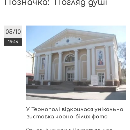
Позначка:
“Погляд душі”
05/10
15:46
У Тернополі відкрилася унікальна
виставка чорно-білих фото
Сьогодні, 5 жовтня, в Українському домі