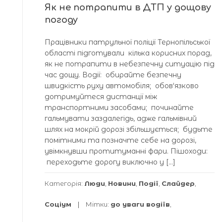
Як не потрапити в ДТП у дощову
погоду
Працівники патрульної поліції Тернопільської
області підготували кілька корисних порад,
як не потрапити в небезпечну ситуацію під
час дощу. Водії: обирайте безпечну
швидкість руху автомобіля; обов‘язково
дотримуйтеся дистанції між
транспортними засобами; починайте
гальмувати заздалегідь, адже гальмівний
шлях на мокрій дорозі збільшується; будьте
помітними та позначте себе на дорозі,
увімкнувши протитуманні фари. Пішоходи:
переходьте дорогу виключно у […]
Категорія:
Люди
,
Новини
,
Події
,
Слайдер
,
Соціум
Мітки:
до уваги водіїв
,