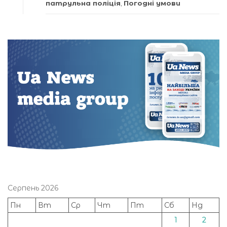
патрульна поліція
,
Погодні умови
Серпень 2026
Пн
Вт
Ср
Чт
Пт
Сб
Нд
1
2