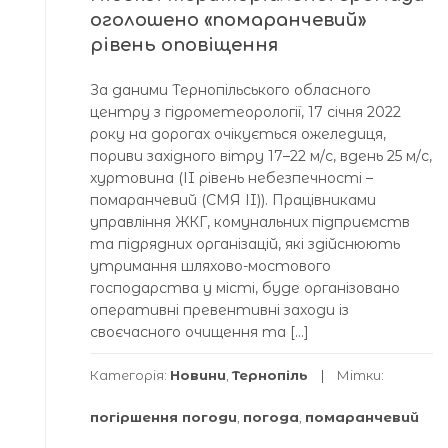
оголошено «помаранчевий»
рівень оповіщення
За даними Тернопільського обласного
центру з гідрометеорології, 17 січня 2022
року на дорогах очікується ожеледиця,
пориви західного вітру 17–22 м/с, вдень 25 м/с,
хуртовина (ІI рівень небезпечності –
помаранчевий (СМЯ ІI)). Працівниками
управління ЖКГ, комунальних підприємств
та підрядних організацій, які здійснюють
утримання шляхово-мостового
господарства у місті, буде організовано
оперативні превентивні заходи із
своєчасного очищення та […]
Категорія:
Новини
,
Тернопіль
Мітки:
погіршення погоди
,
погода
,
помаранчевий