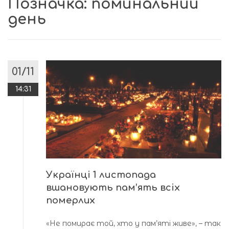
Позначка:
поминальний
день
01/11
14:31
Українці 1 листопада
вшановують пам’ять всіх
померлих
«Не помирає той, хто у пам’яті живе», – так