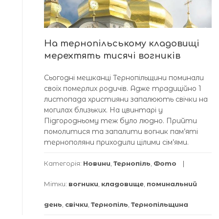
На тернопільському кладовищі
мерехтять тисячі вогників
Сьогодні мешканці Тернопільщини поминали
своїх померлих родичів. Адже традиційно 1
листопада християни запалюють свічки на
могилах близьких. На цвинтарі у
Підгородньому теж було людно. Прийти
помолитися та запалити вогник пам’яті
тернополяни приходили цілими сім’ями.
Категорія:
Новини
,
Тернопіль
,
Фото
Мітки:
вогники
,
кладовище
,
поминальний
день
,
свічки
,
Тернопіль
,
Тернопільщина