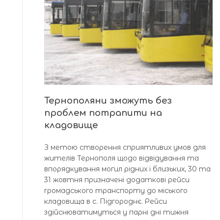
Тернополяни зможуть без
проблем потрапити на
кладовище
З метою створення сприятливих умов для
жителів Тернополя щодо відвідування та
впорядкування могил рідних і близьких, 30 та
31 жовтня призначені додаткові рейси
громадського транспорту до міського
кладовища в с. Підгороднє. Рейси
здійснюватимуться у парні дні тижня