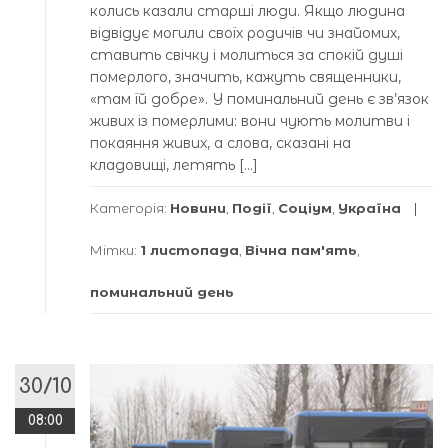
колись казали старші люди. Якщо людина
відвідує могили своїх родичів чи знайомих,
ставить свічку і молиться за спокій душі
померлого, значить, кажуть священники,
«там їй добре». У поминальний день є зв’язок
живих із померлими: вони чують молитви і
покаяння живих, а слова, сказані на
кладовищі, летять […]
Категорія:
Новини
,
Події
,
Соціум
,
Україна
Мітки:
1 листопада
,
Вічна пам'ять
,
поминальний день
30/10
08:00