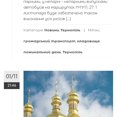
парними, у непарні – непарними випусками
автобусів на маршрутах №№11, 27. 1
листопада буде забезпечено також
виконання усіх рейсів […]
Категорія:
Новини
,
Тернопіль
Мітки:
громадський транспорт
,
кладовище
,
поминальний день
,
Тернопіль
01/11
21:46