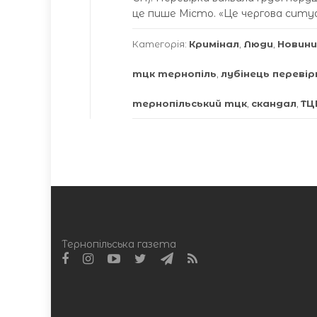
це пише Місто. «Це чергова ситуац
Категорія:
Кримінал
,
Люди
,
Новини
тцк тернопіль
,
лубінець переві
тернопільський тцк
,
скандал
,
ТЦ
Тернопільська газета