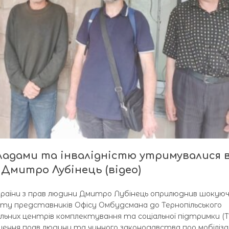
ладами та інвалідністю утримувалися 
 Дмитро Лубінець (відео)
раїни з прав людини Дмитро Лубінець оприлюднив шокуюч
ту представників Офісу Омбудсмана до Тернопільського
льних центрів комплектування та соціальної підтримки (
ушення прав людини та чинного законодавства про мобіліза