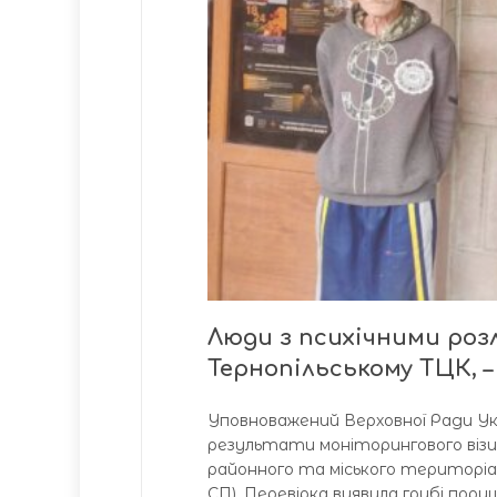
Люди з психічними роз
Тернопільському ТЦК, –
Уповноважений Верховної Ради Ук
результати моніторингового візи
районного та міського територіа
СП). Перевірка виявила грубі пор