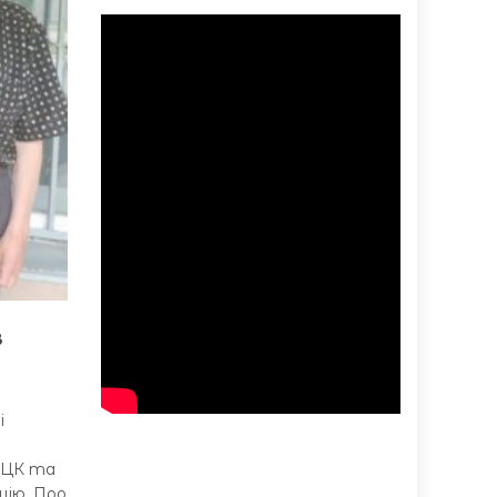
в
і
ТЦК та
цію. Про