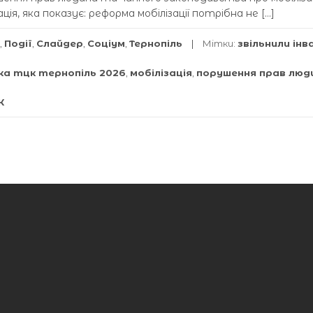
ія, яка показує: реформа мобілізації потрібна не […]
,
Події
,
Слайдер
,
Соціум
,
Тернопіль
Мітки:
звільнили інв
рка тцк тернопіль 2026
,
мобілізація
,
порушення прав люд
К