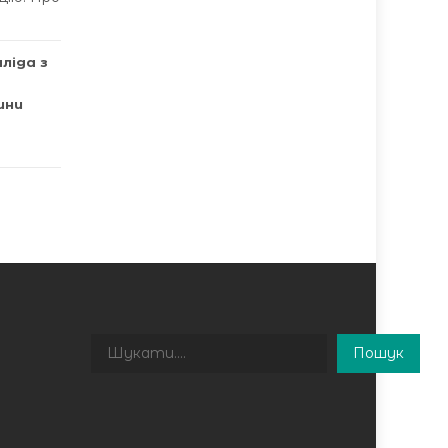
аліда з
ини
Пошук
Пошук