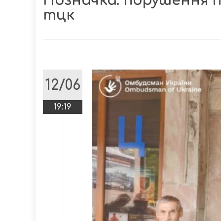
Позначка:
порушення п
тцк
12/06
19:19