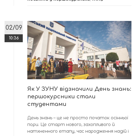
02/09
10:36
Як У ЗУНУ відзначили День знань:
першокурсники стали
студентами
День знань – це не просто початок осінньої
пори. Це старт нового, захопливого й
натхненного етапу, час народження надій і