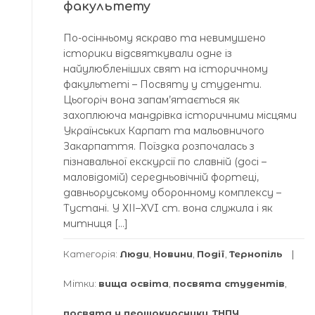
факультету
По-осінньому яскраво та невимушено
історики відсвяткували одне із
найулюбленіших свят на історичному
факультеті – Посвяту у студенти.
Цьогоріч вона запам’ятається як
захоплююча мандрівка історичними місцями
Українських Карпат та мальовничого
Закарпаття. Поїздка розпочалась з
пізнавальної екскурсії по славній (досі –
маловідомій) середньовічній фортеці,
давньоруському оборонному комплексу –
Тустані. У ХІІ–ХVI ст. вона служила і як
митниця […]
Категорія:
Люди
,
Новини
,
Події
,
Тернопіль
Мітки:
вища освіта
,
посвята студентів
,
посвята у першокурсники
,
ТНПУ