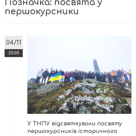
Позначка:
посвята у
першокурсники
04/11
20:00
У ТНПУ відсвяткували посвяту
першокурсників історичного