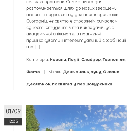
великих прагнень. Саме з цього дня
розпочинається шлях до нових звершень,
пізнання науки, світу для першокурсників.
Сьогоднішнє свято є справжнім символом
єдності студентів та викладачів, усієї
академічної спільноти в прагненні
примножувати інтелектуальний скарб нації
та […]
Категорія:
Новини
,
Події
,
Слайдер
,
Тернопіль
,
Фото
Мітки:
День знань
,
зуну
,
Оксана
Десятнюк
,
посвята у першокурсники
01/09
12:35