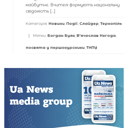
майбутнє. Вчителі формують національну
свідомість […]
Категорія:
Новини
,
Події
,
Слайдер
,
Тернопіль
Мітки:
Богдан Буяк
,
В'ячеслав Негода
,
посвята у першокурсники
,
ТНПУ