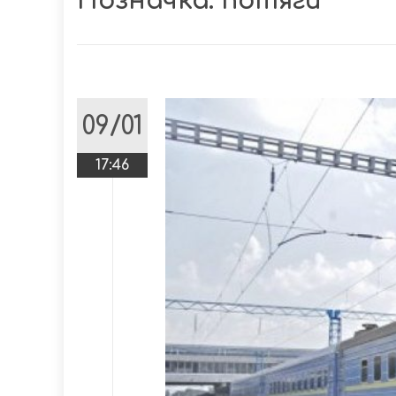
Позначка:
потяги
09/01
17:46