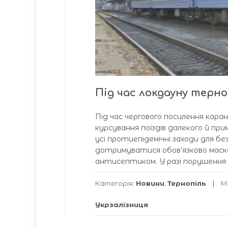
Під час локдауну тер
Під час чергового посилення каран
курсування поїздів далекого й при
усі протиепідемічні заходи для бе
дотримуватися обов’язково маск
антисептиком. У разі порушення 
Категорія:
Новини
,
Тернопіль
М
Укрзалізниця