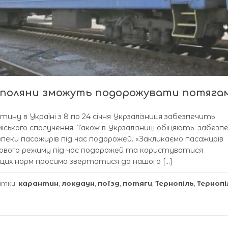
нополяни зможуть подорожувати потяга
тину в Україні з 8 по 24 січня Укрзалізниця забезпечить
міського сполучення. Також в Укрзалізниці обіцяють забез
зпеки пасажирів під час подорожей. «Закликаємо пасажирів
ового режиму під час подорожей та користуватися
цих норм просимо звертатися до нашого […]
ітки:
карантин
,
локдаун
,
поїзд
,
потяги
,
Тернопіль
,
Терноп