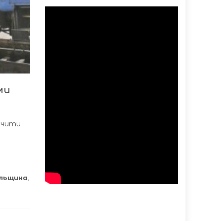
ми
печити
ільщина
,