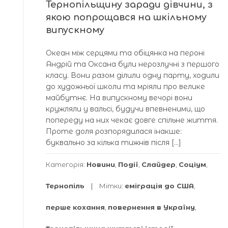
Тернопільщину заради дівчини, з
якою попрощався на шкільному
випускному
Океан між серцями та обіцянка на пероні
Андрій та Оксана були нерозлучні з першого
класу. Вони разом ділили одну парту, ходили
до художньої школи та мріяли про велике
майбутнє. На випускному вечорі вони
кружляли у вальсі, будучи впевненими, що
попереду на них чекає довге спільне життя.
Проте доля розпорядилася інакше:
буквально за кілька тижнів після […]
Категорія:
Новини
,
Події
,
Слайдер
,
Соціум
,
Тернопіль
Мітки:
еміграція до США
,
перше кохання
,
повернення в Україну
,