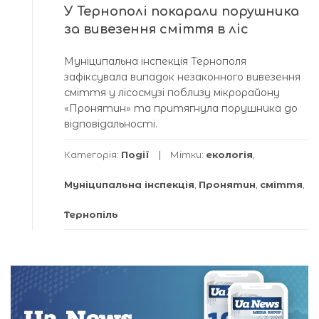
У Тернополі покарали порушника
за вивезення сміття в ліс
Муніципальна інспекція Тернополя
зафіксувала випадок незаконного вивезення
сміття у лісосмузі поблизу мікрорайону
«Пронятин» та притягнула порушника до
відповідальності.
Категорія:
Події
Мітки:
екологія
,
Муніципальна інспекція
,
Пронятин
,
сміття
,
Тернопіль