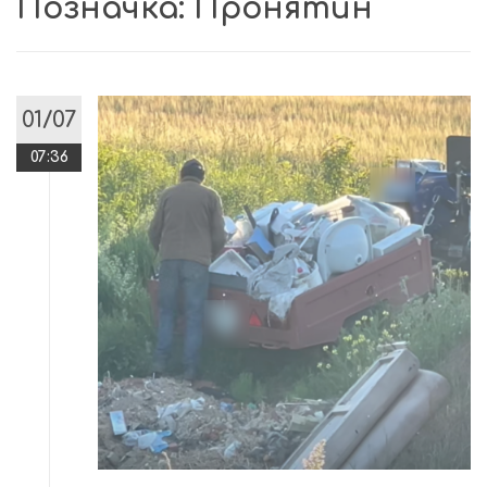
Позначка:
Пронятин
01/07
07:36