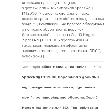
оголосила про закупівлю двох
відстежувальних комплексів SpaceRay
МТ2000. Міський голова Сергій Надал
розповів про значення цієї техніки для наших
воїнів. “Ці комплекси – не просто обладнання,
а потужна зброя проти ворожих
безпілотників”, – зазначив Сергій Надал.
“SpaceRay MT2000 надасть нашим
захисникам можливість ефективно
виявляти та знищувати різні типи БПЛА,
включаючи […]
Категорія:
Війна
,
Новини
,
Тернопіль
Мітки:
SpaceRay MT2000
,
боротьба з дронами
,
відстежувальні комплекси
,
підтримка
армії
,
протиповітряна оборона
,
Сергій
Надал
,
Тернопіль для ЗСУ
,
Тернопільська