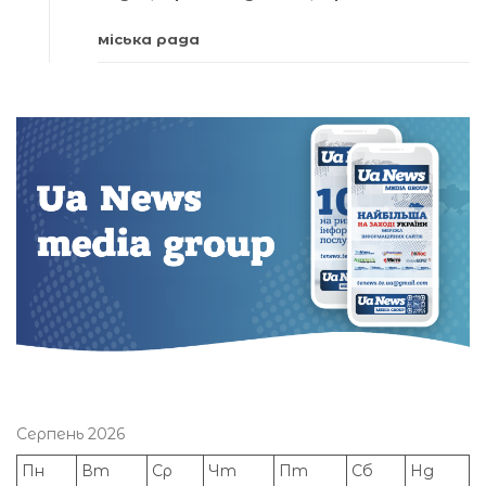
міська рада
Серпень 2026
Пн
Вт
Ср
Чт
Пт
Сб
Нд