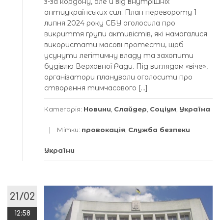
з-за кордону, але й від внутрішніх
антиукраїнських сил. План перевороту 1
липня 2024 року СБУ оголосила про
викриття групи активістів, які намагалися
використати масові протести, щоб
усунути легітимну владу та захопити
будівлю Верховної Ради. Під виглядом «віче»,
організатори планували оголосити про
створення тимчасового […]
Категорія:
Новини
,
Слайдер
,
Соціум
,
Україна
Мітки:
провокація
,
Служба безпеки
України
21/02
12:58