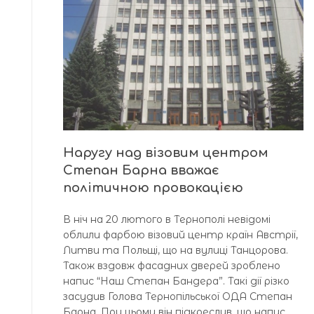
Наругу над візовим центром
Степан Барна вважає
політичною провокацією
В ніч на 20 лютого в Тернополі невідомі
облили фарбою візовий центр країн Австрії,
Литви та Польщі, що на вулиці Танцорова.
Також вздовж фасадних дверей зроблено
напис “Наш Степан Бандера”. Такі дії різко
засудив Голова Тернопільської ОДА Степан
Барна. При цьому він підкреслив, що напис