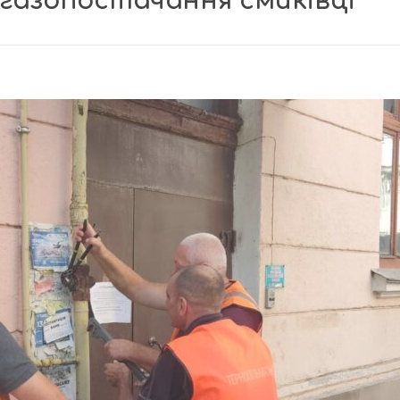
газопостачання смиківці