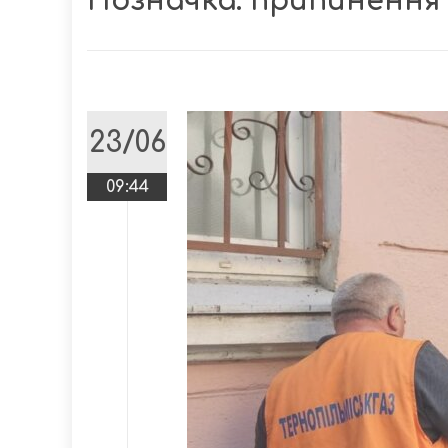
Позначка:
припинення 
23/06
09:44