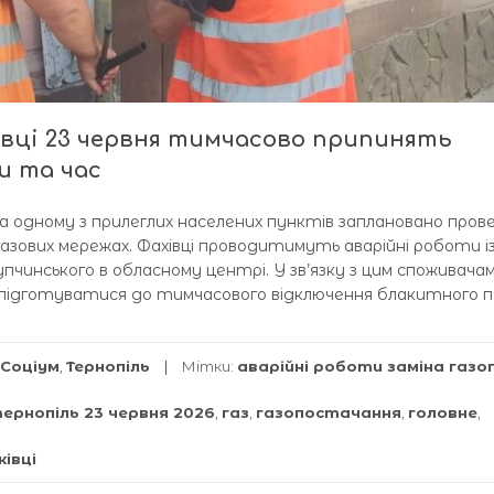
ківці 23 червня тимчасово припинять
и та час
 та одному з прилеглих населених пунктів заплановано пров
газових мережах. Фахівці проводитимуть аварійні роботи із
упчинського в обласному центрі. У зв’язку з цим споживачам
 підготуватися до тимчасового відключення блакитного п
Соціум
,
Тернопіль
Мітки:
аварійні роботи заміна газ
тернопіль 23 червня 2026
,
газ
,
газопостачання
,
головне
,
івці