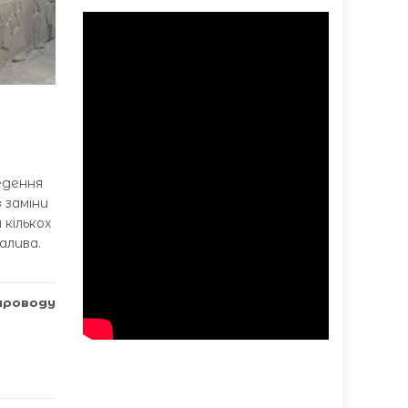
едення
 заміни
 кількох
алива.
опроводу