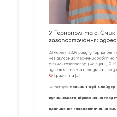
У Тернополі та с. Сми
газопостачання: адрес
23 червня 2026 року, у Тернополі
невідкладних технічних робіт на 
ділянки газопроводу на вулиці Р. К
вулиць міста та передмістя слід
Графік та […]
Категорія:
Новини
,
Події
,
Слайдер
,
купчинського
,
відключення газу 
припинення газопостачання смик