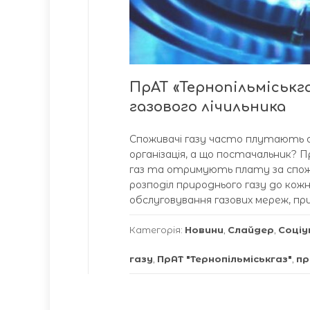
ПрАТ «Тернопільміськга
газового лічильника
Споживачі газу часто плутають о
організація, а що постачальник? 
газ та отримують плату за спожи
розподіл природнього газу до кожн
обслуговування газових мереж, прил
Категорія:
Новини
,
Слайдер
,
Соціу
газу
,
ПрАТ "Тернопільміськгаз"
,
пр