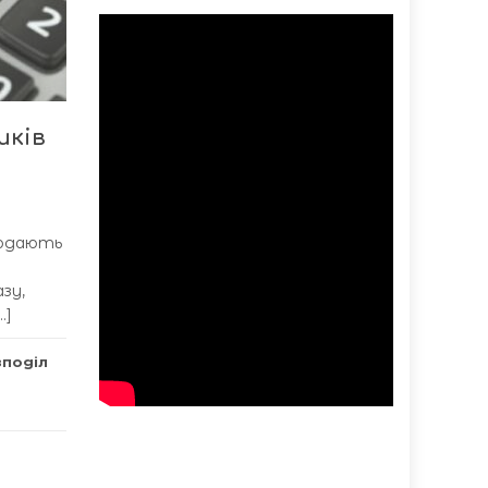
иків
продають
зу,
…]
зподіл