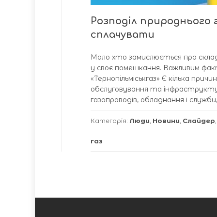
Розподіл природнього г
сплачувати
Мало хто замислюється про скла
у своє помешкання. Важливим фак
«Тернопільміськгаз» Є кілька прич
обслуговування та інфраструктур
газопроводів, обладнання і служб
Категорія:
Люди
,
Новини
,
Слайдер
газ