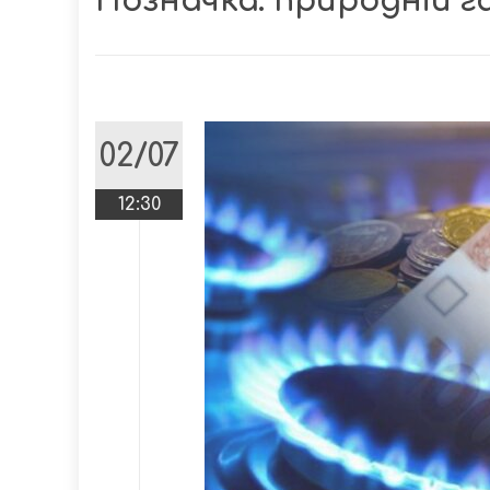
Позначка:
природній г
02/07
12:30