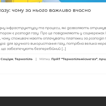
азу: чому за нього важливо вчасно
дну інфраструктуру та процеси, які дозволяють отриму
тором є розподіл газу. Про це повідомляють у соцмережах
ин, чому споживачі мають оплачувати платіжки за розподіл г
а: для зручного використання газу, потрібна велика мер
и, що забезпечують безперебійний […]
,
Соціум
,
Тернопіль
Мітки:
ПрАТ "Тернопільміськгаз"
,
при