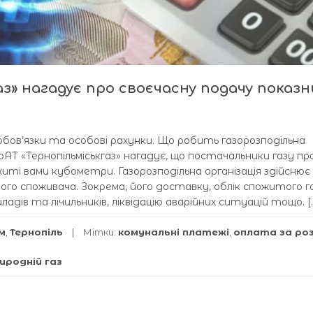
з» нагадує про своєчасну подачу показн
бов’язки та особові рахунки. Що робить газорозподільна
ПрАТ «Тернопільміськгаз» нагадує, що постачальники газу 
ті вами кубометри. Газорозподільна організація здійснює
ого споживача. Зокрема, його доставку, облік спожитого га
адів та лічильників, ліквідацію аварійних ситуацій тощо. [
м
,
Тернопіль
Мітки:
комунальні платежі
,
оплата за ро
иродній газ