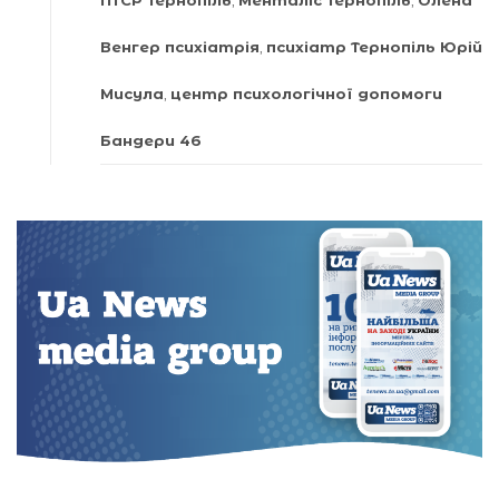
ПТСР Тернопіль
,
Менталіс Тернопіль
,
Олена
Венгер психіатрія
,
психіатр Тернопіль Юрій
Мисула
,
центр психологічної допомоги
Бандери 46