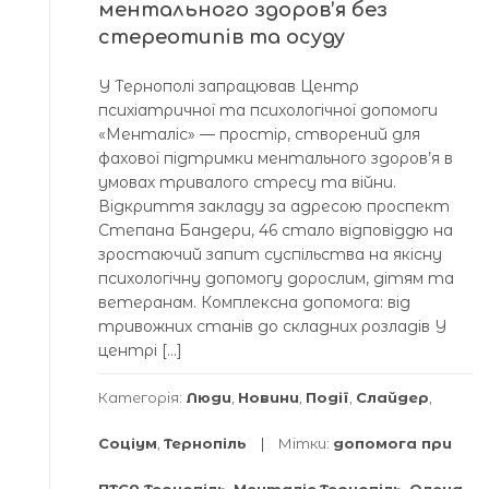
ментального здоров’я без
стереотипів та осуду
У Тернополі запрацював Центр
психіатричної та психологічної допомоги
«Менталіс» — простір, створений для
фахової підтримки ментального здоров’я в
умовах тривалого стресу та війни.
Відкриття закладу за адресою проспект
Степана Бандери, 46 стало відповіддю на
зростаючий запит суспільства на якісну
психологічну допомогу дорослим, дітям та
ветеранам. Комплексна допомога: від
тривожних станів до складних розладів У
центрі […]
Категорія:
Люди
,
Новини
,
Події
,
Слайдер
,
Соціум
,
Тернопіль
Мітки:
допомога при