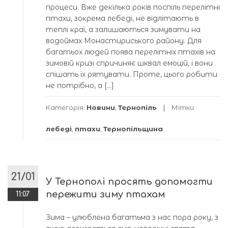
процеси. Вже декілька років поспіль перелітні
птахи, зокрема лебеді, не відлітають в
теплі краї, а залишаються зимувати на
водоймах Монастириського району. Для
багатьох людей поява перелітніх птахів на
зимовій кризі спричиняє шквал емоцій, і вони
спішать їх рятувати. Проте, цього робити
не потрібно, а […]
Категорія:
Новини
,
Тернопіль
Мітки:
лебеді
,
птахи
,
Тернопільщина
21/01
У Тернополі просять допомогти
пережити зиму птахам
11:07
Зима – улюблена багатьма з нас пора року, з