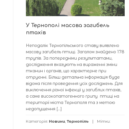
У Тернополі масова загибель
птахів
Неподалік Тернопільського ставу виявлено
масову загибель птиці. Загалом знайдено 178
трупів. За попередніми результатами,
дослідження вказують на вираженні зміни
тканин і органів, що характерне при
отруєнні. Більш детальна інформація буде
відома після проведення усіх досліджень. Для
виключення різної інфекції у загиблих птахів,
а саме високопатогенного грипу птиці на
території міста Тернополя та з метою
недопущення […]
Категорія:
Новини
,
Тернопіль
Мітки: