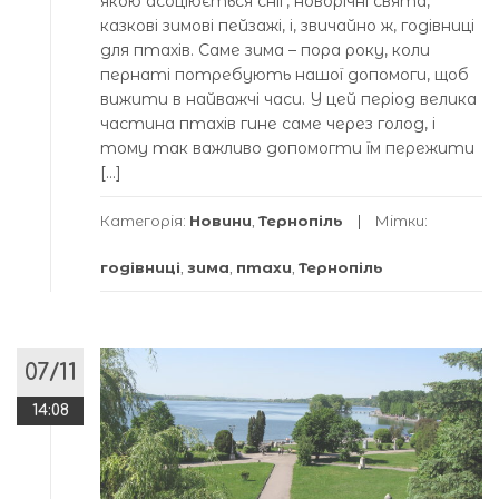
якою асоціюється сніг, новорічні свята,
казкові зимові пейзажі, і, звичайно ж, годівниці
для птахів. Саме зима – пора року, коли
пернаті потребують нашої допомоги, щоб
вижити в найважчі часи. У цей період велика
частина птахів гине саме через голод, і
тому так важливо допомогти їм пережити
[…]
Категорія:
Новини
,
Тернопіль
Мітки:
годівниці
,
зима
,
птахи
,
Тернопіль
07/11
14:08