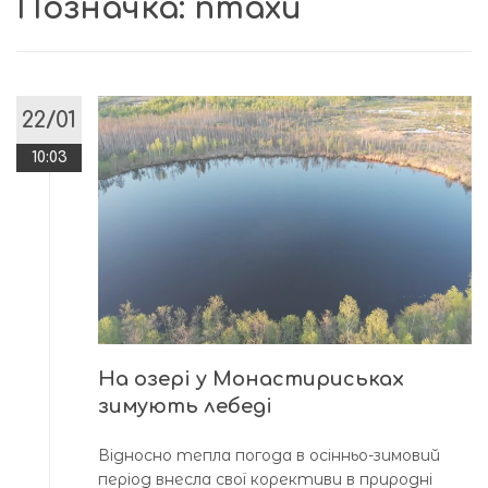
Позначка:
птахи
22/01
10:03
На озері у Монастириськах
зимують лебеді
Відносно тепла погода в осінньо-зимовий
період внесла свої корективи в природні