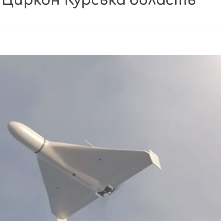
 Циркон Курська область