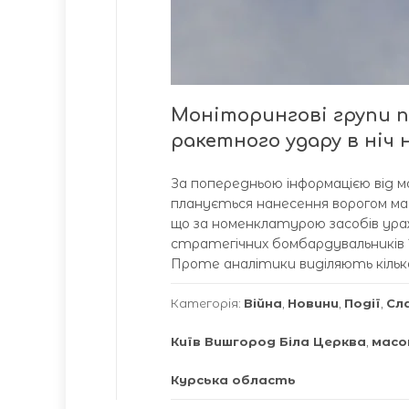
Моніторингові групи 
ракетного удару в ніч 
За попередньою інформацією від мо
планується нанесення ворогом ма
що за номенклатурою засобів ураж
стратегічних бомбардувальників 
Проте аналітики виділяють кілька
Категорія:
Війна
,
Новини
,
Події
,
Сл
Київ Вишгород Біла Церква
,
масо
Курська область