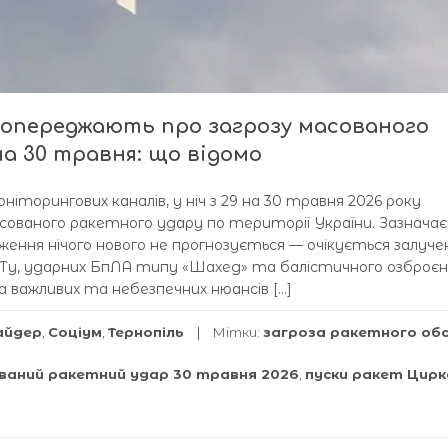
попереджають про загрозу масованого
на 30 травня: що відомо
ніторингових каналів, у ніч з 29 на 30 травня 2026 року
сованого ракетного удару по території України. Зазначає
ення нічого нового не прогнозується — очікується залуче
Ту, ударних БпЛА типу «Шахед» та балістичного озброєн
 важливих та небезпечних нюансів […]
айдер
,
Соціум
,
Тернопіль
Мітки:
загроза ракетного об
ваний ракетний удар 30 травня 2026
,
пуски ракет Цирк