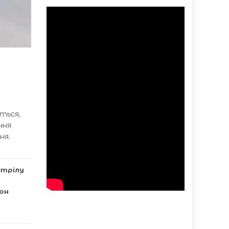
ться,
ння
ня.
стрілу
он