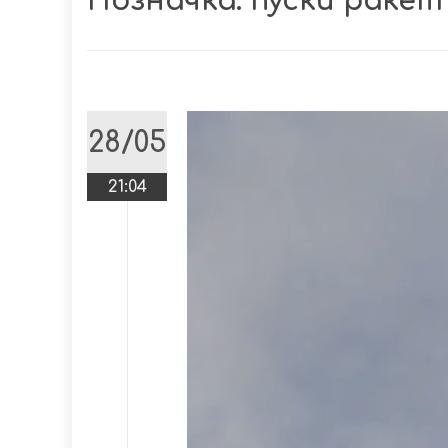
Позначка:
пуски ракет
28/05
21:04