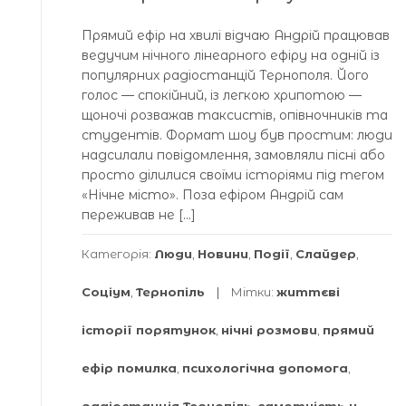
Прямий ефір на хвилі відчаю Андрій працював
ведучим нічного лінеарного ефіру на одній із
популярних радіостанцій Тернополя. Його
голос — спокійний, із легкою хрипотою —
щоночі розважав таксистів, опівночників та
студентів. Формат шоу був простим: люди
надсилали повідомлення, замовляли пісні або
просто ділилися своїми історіями під тегом
«Нічне місто». Поза ефіром Андрій сам
переживав не […]
Категорія:
Люди
,
Новини
,
Події
,
Слайдер
,
Соціум
,
Тернопіль
Мітки:
життєві
історії порятунок
,
нічні розмови
,
прямий
ефір помилка
,
психологічна допомога
,
радіостанція Тернопіль
,
самотність у