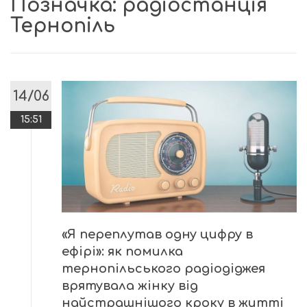
Позначка:
радіостанція
Тернопіль
14/06
15:51
«Я переплутав одну цифру в
ефірі»: як помилка
тернопільського радіодіджея
врятувала жінку від
найстрашнішого кроку в житті