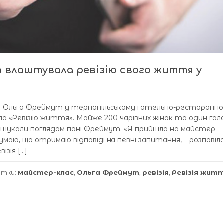
 влаштувала ревізію свого життя у
а Ольга Фреймут у тернопільському готельно-ресторанн
ла «Ревізію життя». Майже 200 чарівних жінок та один га
 шукали поглядом пані Фреймут. «Я прийшла на майстер – 
маю, що отримаю відповіді на певні запитання, – розповіла
ізія […]
ітки:
майстер-клас
,
Ольга Фреймут
,
ревізія
,
Ревізія жит