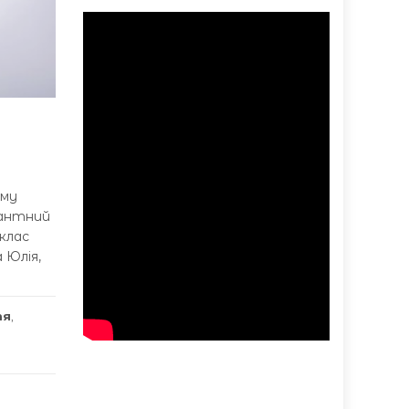
ому
лантний
клас
 Юлія,
тя
,