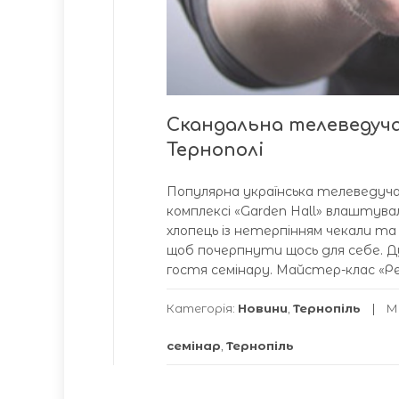
Скандальна телеведуча
Тернополі
Популярна українська телеведуч
комплексі «Garden Hall» влаштува
хлопець із нетерпінням чекали та
щоб почерпнути щось для себе. Ду
гостя семінару. Майстер-клас «Рев
Категорія:
Новини
,
Тернопіль
М
семінар
,
Тернопіль