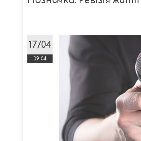
Позначка:
Ревізія жит
17/04
09:04