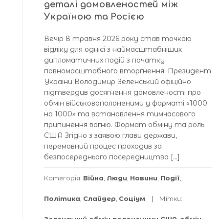
деталі домовленостей між
Україною та Росією
Вечір 8 травня 2026 року став точкою
відліку для однієї з наймасштабніших
дипломатичних подій з початку
повномасштабного вторгнення. Президент
України Володимир Зеленський офіційно
підтвердив досягнення домовленості про
обмін військовополоненими у форматі «1000
на 1000» та встановлення тимчасового
припинення вогню. Формат обміну та роль
США Згідно з заявою глави держави,
перемовний процес проходив за
безпосереднього посередництва […]
Категорія:
Війна
,
Люди
,
Новини
,
Події
,
Політика
,
Слайдер
,
Соціум
Мітки: