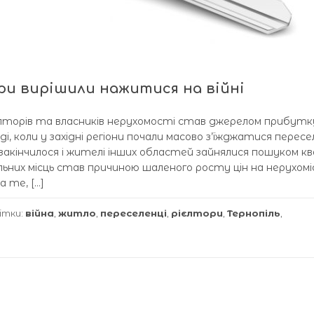
ри вирішили нажитися на війні
єлторів та власників нерухомості став джерелом прибутк
 коли у західні регіони почали масово з’їжджатися пересел
акінчилося і жителі інших областей зайнялися пошуком к
льних місць став причиною шаленого росту цін на нерухомі
 те, […]
ітки:
війна
,
житло
,
переселенці
,
рієлтори
,
Тернопіль
,