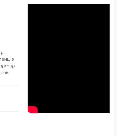
у.
енці з
вартир
сть.