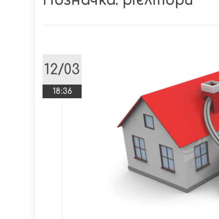
Позначка:
рієлтори
12/03
18:36