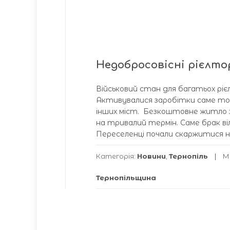
Недобросовісні рієлто
Військовий стан для багатьох рі
Активувалися заробітки саме тоді,
інших міст. Безкоштовне житло з
на тривалий термін. Саме брак ві
Переселенці почали скаржитися на
Категорія:
Новини
,
Тернопіль
М
Тернопільщина