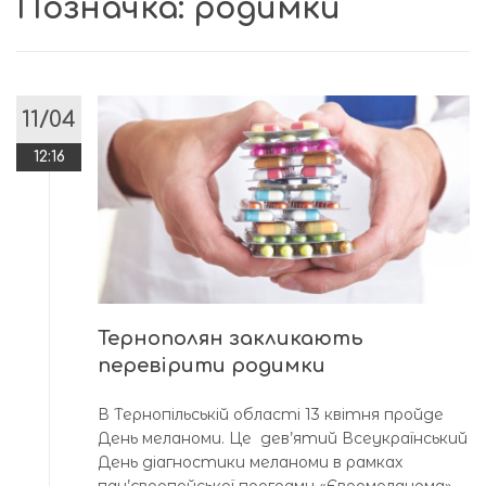
Позначка:
родимки
11/04
12:16
Тернополян закликають
перевірити родимки
В Тернопільській області 13 квітня пройде
День меланоми. Це дев’ятий Всеукраїнський
День діагностики меланоми в рамках
пан’європейської програми «Євромеланома».