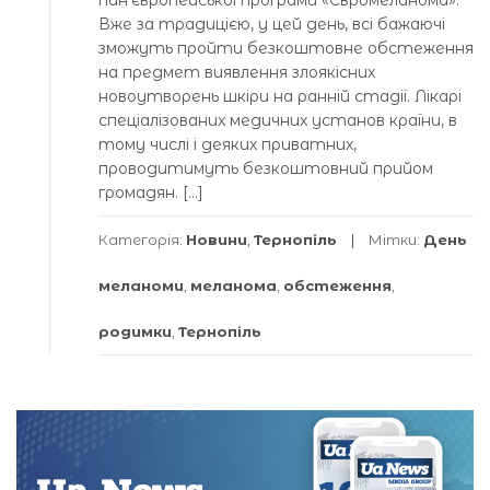
Вже за традицією, у цей день, всі бажаючі
зможуть пройти безкоштовне обстеження
на предмет виявлення злоякісних
новоутворень шкіри на ранній стадії. Лікарі
спеціалізованих медичних установ країни, в
тому числі і деяких приватних,
проводитимуть безкоштовний прийом
громадян. […]
Категорія:
Новини
,
Тернопіль
Мітки:
День
меланоми
,
меланома
,
обстеження
,
родимки
,
Тернопіль