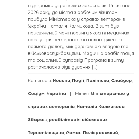
підтримки українських захисників. 14 квітня
2026 року до міста з робочим візитом
прибула Міністерка у справах ветеранів
України Наталія Калмикова. Візит був
присвячений моніторингу якості медичних
послуг для ветеранів та налагодженню
прямого діалогу між державною владою та
військовослужбовцями. Медична реабілітація
та соціальний супровід Програма візиту
розпочалася з відвідування […]
Категорія:
Новини
,
Події
,
Політика
,
Слайдер
,
Соціум
,
Україна
Мітки:
Міністерство у
справах ветеранів
,
Наталія Калмикова
Збараж
,
реабілітація військових
Тернопільщина
,
Роман Полікровський
,