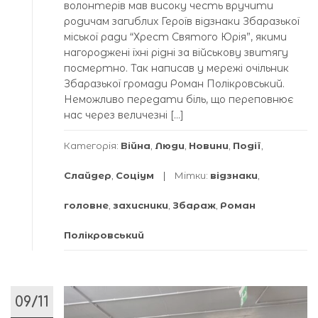
волонтерів мав високу честь вручити
родичам загиблих Героїв відзнаки Збаразької
міської ради “Хрест Святого Юрія”, якими
нагороджені їхні рідні за військову звитягу
посмертно. Так написав у мережі очільник
Збаразької громади Роман Полікровський.
Неможливо передати біль, що переповнює
нас через величезні […]
Категорія:
Війна
,
Люди
,
Новини
,
Події
,
Слайдер
,
Соціум
Мітки:
відзнаки
,
головне
,
захисники
,
Збараж
,
Роман
Полікровський
09/11