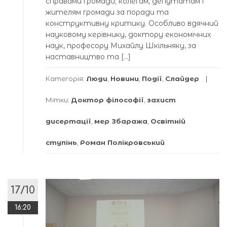
справами громади; колегам, депутатам і
жителям громади за поради та
конструктивну критику. Особливо вдячний
науковому керівнику, доктору економічних
наук, професору Михайлу Шкільняку, за
наставництво та […]
Категорія:
Люди
,
Новини
,
Події
,
Слайдер
Мітки:
Доктор філософії
,
захист
дисертації
,
мер Збаража
,
Освітній
ступінь
,
Роман Полікровський
17/10
16:20