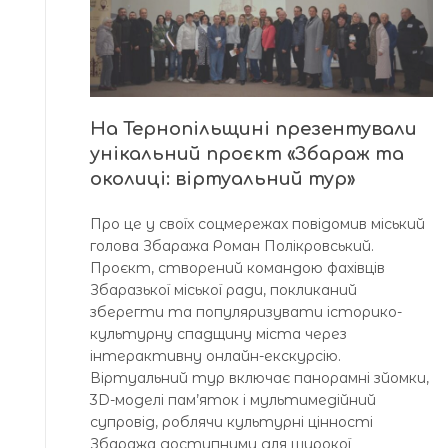
На Тернопільщині презентували
унікальний проєкт «Збараж та
околиці: віртуальний тур»
Про це у своїх соцмережах повідомив міський
голова Збаража Роман Полікровський.
Проєкт, створений командою фахівців
Збаразької міської ради, покликаний
зберегти та популяризувати історико-
культурну спадщину міста через
інтерактивну онлайн-екскурсію.
Віртуальний тур включає панорамні зйомки,
3D-моделі пам’яток і мультимедійний
супровід, роблячи культурні цінності
Збаража доступними для широкої