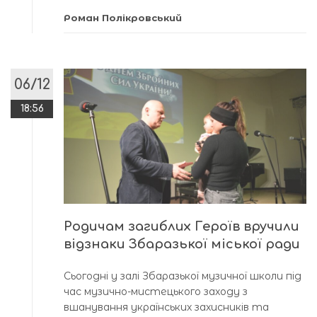
Роман Полікровський
06/12
18:56
Родичам загиблих Героїв вручили
відзнаки Збаразької міської ради
Сьогодні у залі Збаразької музичної школи під
час музично-мистецького заходу з
вшанування українських захисників та