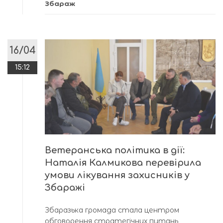
Збараж
16/04
15:12
Ветеранська політика в дії:
Наталія Калмикова перевірила
умови лікування захисників у
Збаражі
Збаразька громада стала центром
обговорення стратегічних питань