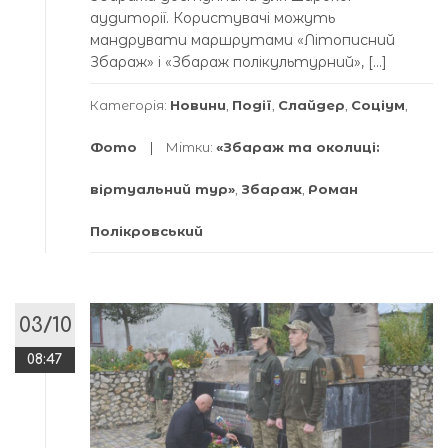
аудиторії. Користувачі можуть
мандрувати маршрутами «Літописний
Збараж» і «Збараж полікультурний», […]
Категорія:
Новини
,
Події
,
Слайдер
,
Соціум
,
Фото
Мітки:
«Збараж та околиці:
віртуальний тур»
,
Збараж
,
Роман
Полікровський
03/10
08:47