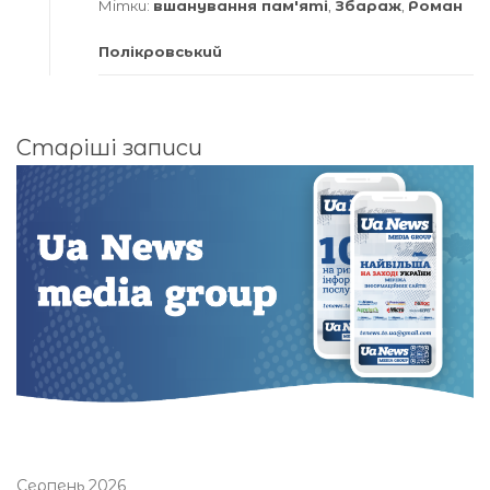
Мітки:
вшанування пам'яті
,
Збараж
,
Роман
Полікровський
Навігація
Старіші записи
за
записами
Серпень 2026