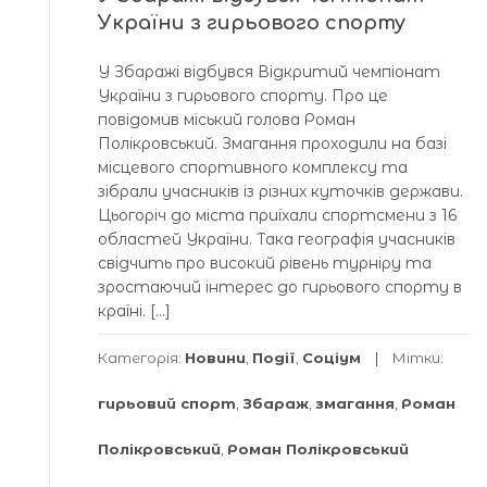
України з гирьового спорту
У Збаражі відбувся Відкритий чемпіонат
України з гирьового спорту. Про це
повідомив міський голова Роман
Полікровський. Змагання проходили на базі
місцевого спортивного комплексу та
зібрали учасників із різних куточків держави.
Цьогоріч до міста приїхали спортсмени з 16
областей України. Така географія учасників
свідчить про високий рівень турніру та
зростаючий інтерес до гирьового спорту в
країні. […]
Категорія:
Новини
,
Події
,
Соціум
Мітки:
гирьовий спорт
,
Збараж
,
змагання
,
Роман
Полікровський
,
Роман Полікровський