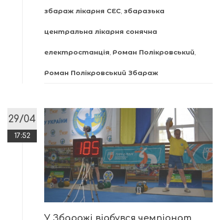
збараж лікарня СЕС
,
збаразька
центральна лікарня сонячна
електростанція
,
Роман Полікровський
,
Роман Полікровський Збараж
29/04
17:52
У Збаражі відбувся чемпіонат