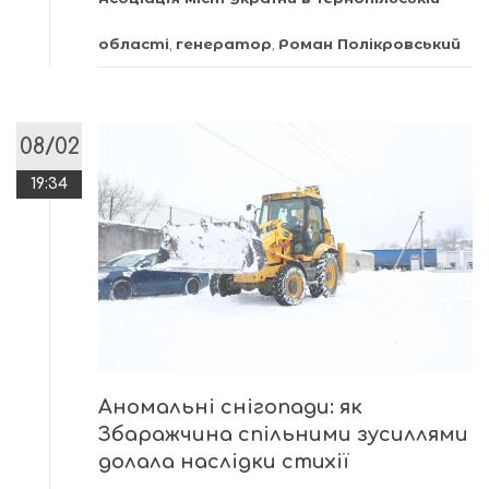
області
,
генератор
,
Роман Полікровський
08/02
19:34
Аномальні снігопади: як
Збаражчина спільними зусиллями
долала наслідки стихії