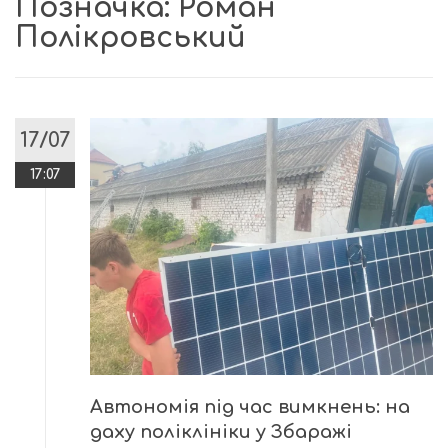
Позначка:
Роман
Полікровський
17/07
17:07
Автономія під час вимкнень: на
даху поліклініки у Збаражі