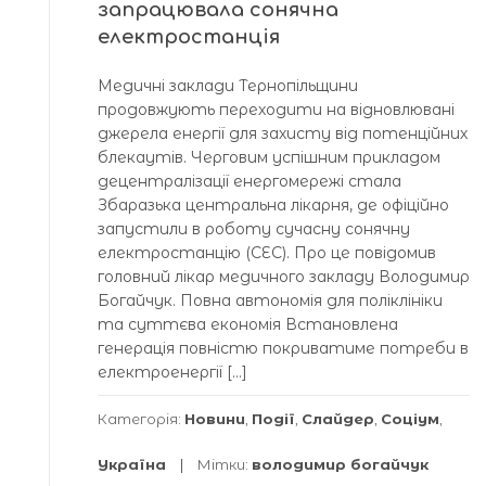
запрацювала сонячна
електростанція
Медичні заклади Тернопільщини
продовжують переходити на відновлювані
джерела енергії для захисту від потенційних
блекаутів. Черговим успішним прикладом
децентралізації енергомережі стала
Збаразька центральна лікарня, де офіційно
запустили в роботу сучасну сонячну
електростанцію (СЕС). Про це повідомив
головний лікар медичного закладу Володимир
Богайчук. Повна автономія для поліклініки
та суттєва економія Встановлена
генерація повністю покриватиме потреби в
електроенергії […]
Категорія:
Новини
,
Події
,
Слайдер
,
Соціум
,
Україна
Мітки:
володимир богайчук