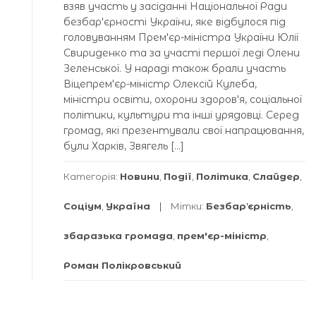
взяв участь у засіданні Національної Ради
безбарʼєрності України, яке відбулося під
головуванням Премʼєр-міністра України Юлії
Свириденко та за участі першої леді Олени
Зеленської. У нараді також брали участь
Віцепремʼєр-міністр Олексій Кулеба,
міністри освіти, охорони здоровʼя, соціальної
політики, культури та інші урядовці. Серед
громад, які презентували свої напрацювання,
були Харків, Звягель […]
Категорія:
Новини
,
Події
,
Політика
,
Слайдер
,
Соціум
,
Україна
Мітки:
Безбарʼєрність
,
збаразька громада
,
прем'єр-міністр
,
Роман Полікровський