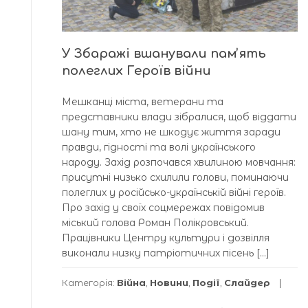
У Збаражі вшанували памʼять
полеглих Героїв війни
Мешканці міста, ветерани та
представники влади зібралися, щоб віддати
шану тим, хто не шкодує життя заради
правди, гідності та волі українського
народу. Захід розпочався хвилиною мовчання:
присутні низько схилили голови, поминаючи
полеглих у російсько-українській війні героїв.
Про захід у своїх соцмережах повідомив
міський голова Роман Полікровський.
Працівники Центру культури і дозвілля
виконали низку патріотичних пісень […]
Категорія:
Війна
,
Новини
,
Події
,
Слайдер