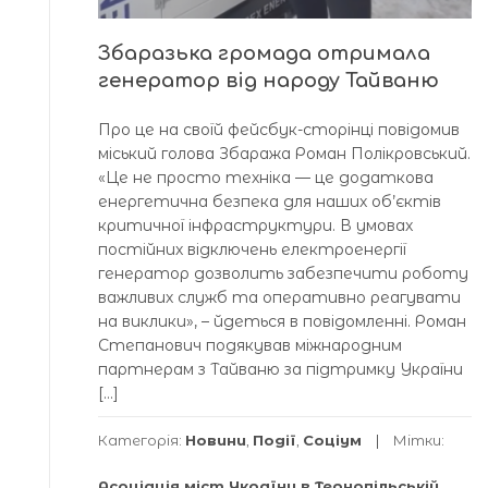
Збаразька громада отримала
генератор від народу Тайваню
Про це на своїй фейсбук-сторінці повідомив
міський голова Збаража Роман Полікровський.
«Це не просто техніка — це додаткова
енергетична безпека для наших об’єктів
критичної інфраструктури. В умовах
постійних відключень електроенергії
генератор дозволить забезпечити роботу
важливих служб та оперативно реагувати
на виклики», – йдеться в повідомленні. Роман
Степанович подякував міжнародним
партнерам з Тайваню за підтримку України
[…]
Категорія:
Новини
,
Події
,
Соціум
Мітки:
Асоціація міст України в Тернопільській