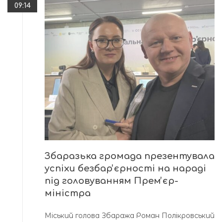
09:14
Збаразька громада презентувала
успіхи безбарʼєрності на нараді
під головуванням Премʼєр-
міністра
Міський голова Збаража Роман Полікровський