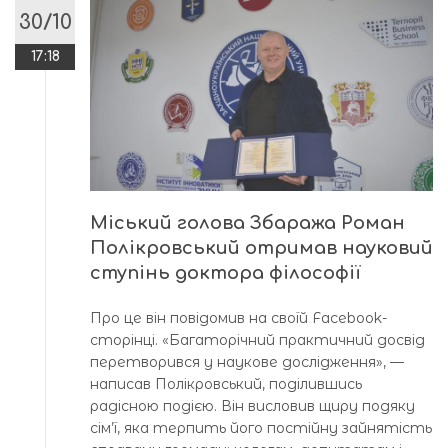
30/10
17:18
Міський голова Збаража Роман
Полікровський отримав науковий
ступінь доктора філософії
Про це він повідомив на своїй Facebook-
сторінці. «Багаторічний практичний досвід
перетворився у наукове дослідження», —
написав Полікровський, поділившись
радісною подією. Він висловив щиру подяку
сім’ї, яка терпить його постійну зайнятість