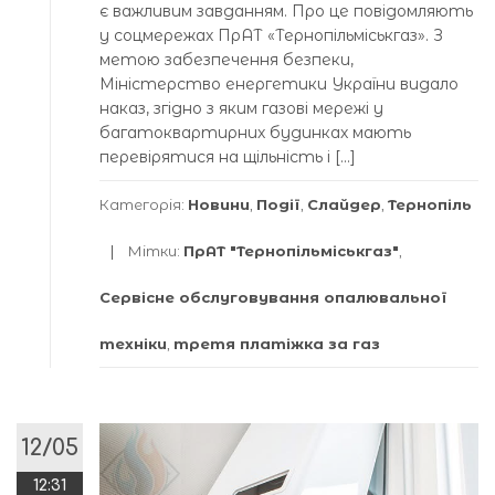
є важливим завданням. Про це повідомляють
у соцмережах ПрАТ «Тернопільміськгаз». З
метою забезпечення безпеки,
Міністерство енергетики України видало
наказ, згідно з яким газові мережі у
багатоквартирних будинках мають
перевірятися на щільність і […]
Категорія:
Новини
,
Події
,
Слайдер
,
Тернопіль
Мітки:
ПрАТ "Тернопільміськгаз"
,
Сервісне обслуговування опалювальної
техніки
,
третя платіжка за газ
12/05
12:31