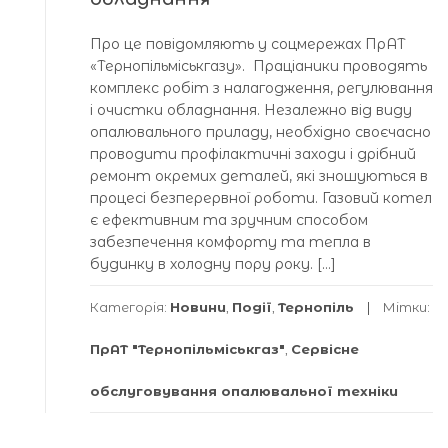
Про це повідомляють у соцмережах ПрАТ
«Тернопільміськгазу». Праціаники проводять
комплекс робіт з налагодження, регулювання
і очистки обладнання. Незалежно від виду
опалювального приладу, необхідно своєчасно
проводити профілактичні заходи і дрібний
ремонт окремих деталей, які зношуються в
процесі безперервної роботи. Газовий котел
є ефективним та зручним способом
забезпечення комфорту та тепла в
будинку в холодну пору року. […]
Категорія:
Новини
,
Події
,
Тернопіль
Мітки:
ПрАТ "Тернопільміськгаз"
,
Сервісне
обслуговування опалювальної техніки