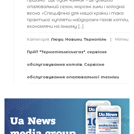
опалювальний сезон, морозні зими і холодна
весна. «Специфічна для нашої країни і така
практика: купляти найдорожчі газові котли,
економлячи на їхньому […]
Категорія:
Люди
,
Новини
,
Тернопіль
Мітки:
ПрАТ "Тернопільміськгаз"
,
сервісне
обслуговування котлів
,
Сервісне
обслуговування опалювальної техніки