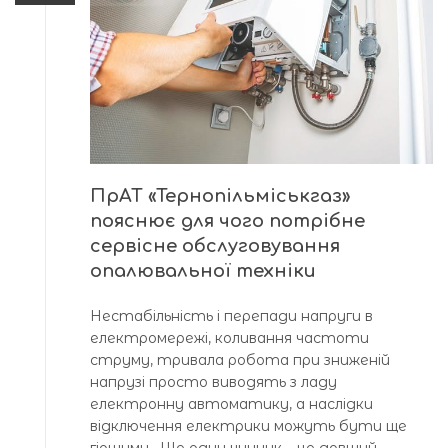
ПрАТ «Тернопільміськгаз»
пояснює для чого потрібне
сервісне обслуговування
опалювальної техніки
Нестабільність і перепади напруги в
електромережі, коливання частоти
струму, тривала робота при зниженій
напрузі просто виводять з ладу
електронну автоматику, а наслідки
відключення електрики можуть бути ще
гіршими. Ще один чинник – це довший