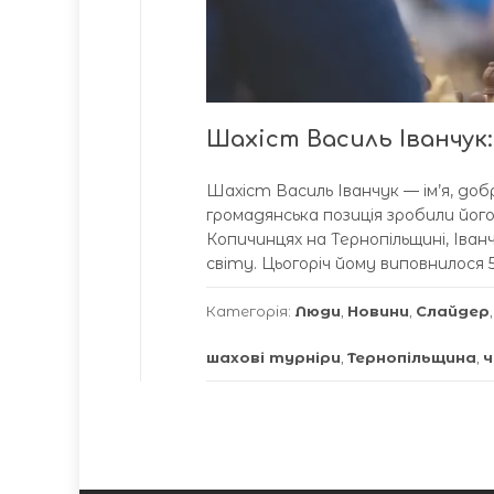
Шахіст Василь Іванчук:
Шахіст Василь Іванчук — ім’я, добр
громадянська позиція зробили йог
Копичинцях на Тернопільщині, Іва
світу. Цьогоріч йому виповнилося 5
Категорія:
Люди
,
Новини
,
Слайдер
шахові турніри
,
Тернопільщина
,
ч