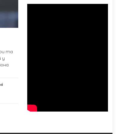
гри та
й у
іона
ні