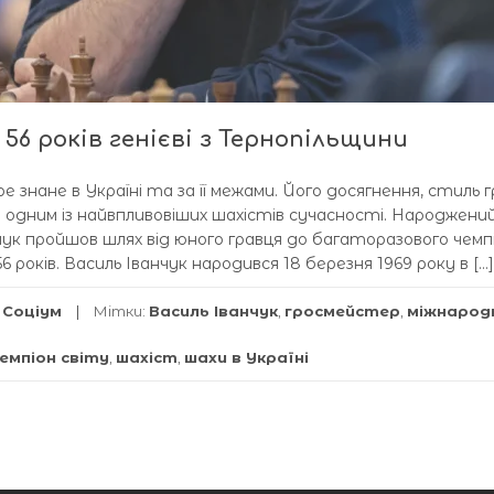
 56 років генієві з Тернопільщини
е знане в Україні та за її межами. Його досягнення, стиль 
о одним із найвпливовіших шахістів сучасності. Народжени
нчук пройшов шлях від юного гравця до багаторазового чемп
6 років. Василь Іванчук народився 18 березня 1969 року в […]
,
Соціум
Мітки:
Василь Іванчук
,
гросмейстер
,
міжнарод
емпіон світу
,
шахіст
,
шахи в Україні