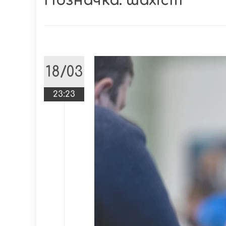
Позначка:
шахіст
18/03
23:23