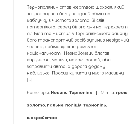
Тернополянин став жертвою шахрая, який
запропонував йому вигідний обмін на
каблучку з чистого золота. Зі слів
потерпілого, серед білого дня на перехресті
сіл Біла та Чистилів Тернопільського району
його транспортний засіб зупинив невідомий
чоловік, найімовірніше ромської
національності. Незнайомець благав
виручити, мовляв, немає грошей, аби
заправити авто, а дорога додому
неблизька. Просив купити у нього масивну
[…]
Категорія:
Новини
,
Тернопіль
Мітки:
гроші
,
золото
,
пальне
,
поліція
,
Тернопіль
,
шахрайстао