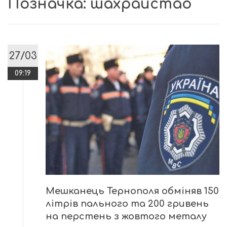
Позначка:
шахрайстао
27/03
09:19
Мешканець Тернополя обміняв 150
літрів пального та 200 гривень
на перстень з жовтого металу