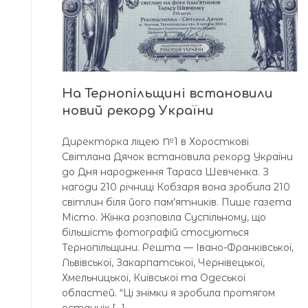
На Тернопільщині встановили
новий рекорд України
Директорка ліцею №1 в Хоросткові
Світлана Дячок встановила рекорд України
до Дня народження Тараса Шевченка. З
нагоди 210 річниці Кобзаря вона зробила 210
світлин біля його пам’ятників. Пише газета
Місто. Жінка розповіла Суспільному, що
більшість фотографій стосуються
Тернопільщини. Решта — Івано-Франківської,
Львівської, Закарпатської, Чернівецької,
Хмельницької, Київської та Одеської
областей. “Ці знімки я зробила протягом