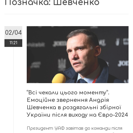
Позначка:
Шевченко
02/04
11:21
“Всі чекали цього моменту”.
Емоційне звернення Андрія
Шевченка в роздягальні збірної
України після виходу на Євро-2024
Президент УАФ завітав до команди після