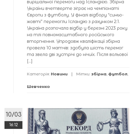
вирішальної перемоги над Ісландією. Збірна
України вчетверте зіграє на чемпіонаті
Європи з футболу. У фіналі відбору “синьо-
жовті” перемогли Ісландію з рахунком 2:1.
Україна розпочала відбір у березні 2023 року
на тлі повномасштабного російського
вторгнення. Упродовж кваліфікації збірна
провела 10 матчів: здобула шість перемог
та звела дві зустрічі до нічиїх. Після вольової
[…]
Категорія:
Новини
Мітки:
збірна
,
футбол
,
Шевченко
10/03
16:12