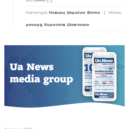
останніх […]
Категорія:
Новини
,
Україна
,
Фото
Мітки:
рекорд
,
Хоростів
,
Шевченко