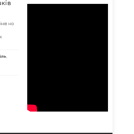
ків
нів на
х
іль
,