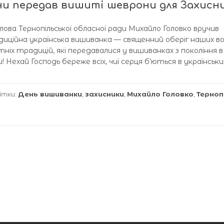
ни передав вишиті шеврони для Захисни
ова Тернопільської обласної ради Михайло Головко вручив
иційна українська вишиванка — священний оберіг наших вої
ітніх традицій, які передавалися у вишиванках з покоління в
! Нехай Господь береже всіх, чиї серця б’ються в українськи
ітки:
День вишиванки
,
захисники
,
Михайло Головко
,
Терноп