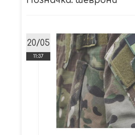
Позначка:
шеврони
20/05
11:37