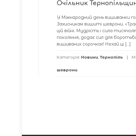
Очільник Тернопільщи
У Міжнародний день вишиванки гол
Захисникам вишиті шеврони. «Трад
цій війні. Мудрість і сила тисячол
покоління, додає сил для боротьби
вишиваних сорочках! Нехай ці […]
Категорія:
Новини
,
Тернопіль
М
шеврони