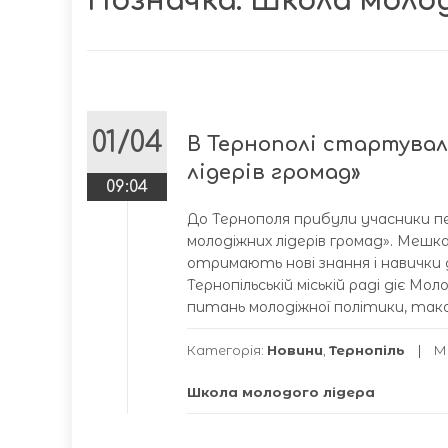
Позначка:
Школа молод
01/04
В Тернополі стартувал
лідерів громад»
09:04
До Тернополя прибули учасники пе
молодіжних лідерів громад». Меш
отримають нові знання і навички 
Тернопільській міській раді діє Мо
питань молодіжної політики, тако
Категорія:
Новини
,
Тернопіль
М
Школа молодого лідера