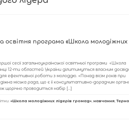
ого лідера
а освітня програма «Школа молодіжних
ршої сесії загальноукраїнської освітньої програми «Школа
канці 12-ти областей України ділитимуться власним досві
для ефективної роботи з молоддю. «Понад вісім років при
лодіжна міська рада, що є її консультативно-дорадчим орган
ж щорічно проводиться набір […]
ітки:
«Школа молодіжних лідерів громад»
,
навчання
,
Терно