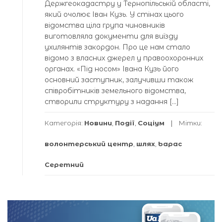
Держгеокадастру у Тернопільській області,
який очолює Іван Кузь. У стінах цього
відомства ціла група чиновників
виготовляла документи для виїзду
ухилянтів закордон. Про це нам стало
відомо з власних джерел у правоохоронних
органах. «Під носом» Івана Кузь його
основний заступник, залучивши також
співробітників земельного відомства,
створили структуру з надання […]
Категорія:
Новини
,
Події
,
Соціум
Мітки:
волонтерський центр
,
шлях
,
Ьарас
Серетний