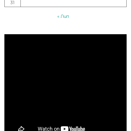
31
« Лип