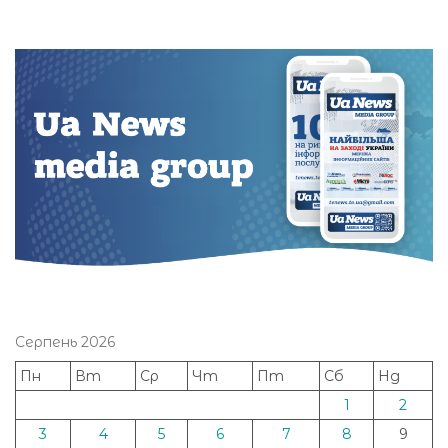
Серпень 2026
Пн
Вт
Ср
Чт
Пт
Сб
Нд
1
2
3
4
5
6
7
8
9