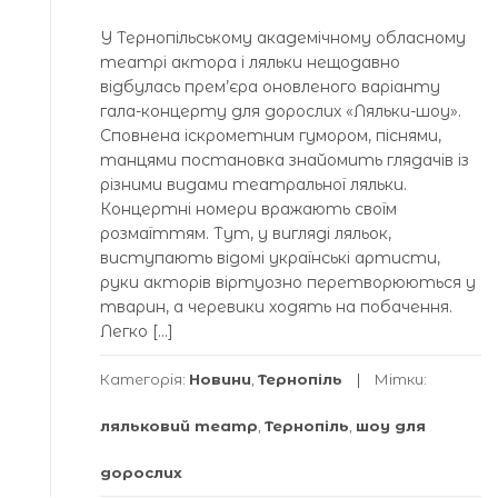
У Тернопільському академічному обласному
театрі актора і ляльки нещодавно
відбулась прем’єра оновленого варіанту
гала-концерту для дорослих «Ляльки-шоу».
Сповнена іскрометним гумором, піснями,
танцями постановка знайомить глядачів із
різними видами театральної ляльки.
Концертні номери вражають своїм
розмаїттям. Тут, у вигляді ляльок,
виступають відомі українські артисти,
руки акторів віртуозно перетворюються у
тварин, а черевики ходять на побачення.
Легко […]
Категорія:
Новини
,
Тернопіль
Мітки:
ляльковий театр
,
Тернопіль
,
шоу для
дорослих