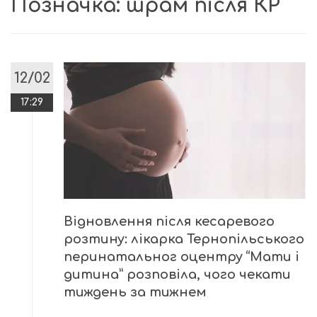
Позначка:
шрам після КР
12/02
17:29
Відновлення після кесаревого
розтину: лікарка Тернопільського
перинатальног оцентру “Мати і
дитина” розповіла, чого чекати
тиждень за тижнем