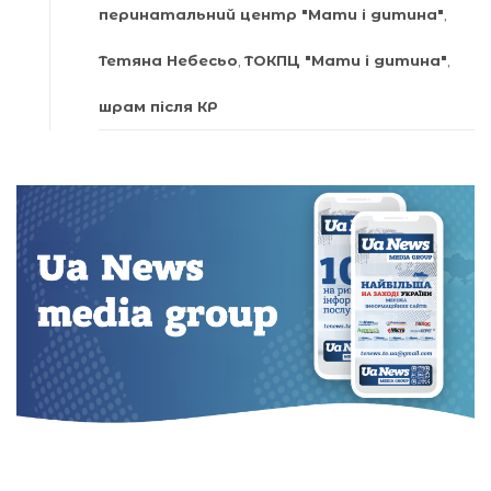
перинатальний центр "Мати і дитина"
,
Тетяна Небесьо
,
ТОКПЦ "Мати і дитина"
,
шрам після КР