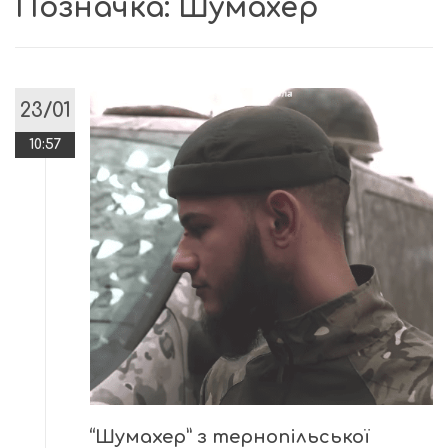
Позначка:
Шумахер
23/01
10:57
“Шумахер” з тернопільської