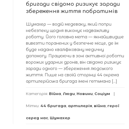
бригади свідомо ризикує заради
збереження життя побратимів
Шумахер — водій медеваку, який попри
небезпеку щодня виконує надважливу
роботу. Його головна мета — якнайшвидше
вивезти поранених у безпечне місце, де їм
буде надано кваліфіковану медичну
допомогу. Працюючи в зоні активної роботи
ворожих ударних дронів, він свідомо ризикує
заради одного — збереження людського
життя. Пише на своїій сторінці 44 окрема
артилерійська бригада імені гетьмана […]
Категорія:
Війна
,
Люди
,
Новини
,
Соціум
Мітки:
44 бригада
,
артилерія
,
війна
,
герої
серед нас
,
Шумахер