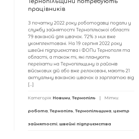
Тернопільщини потребують
працівників
З початку 2022 року роботодавці подали у
службу зайнятості Тернопільської області
79 вакансій для швачок. 72% з них вже
укомплектовані. На 19 серпня 2022 року
швейні підприємства і ФОПи Тернополя та
області, а також ті, які планують
переїхати на Тернопільщину із районів
військових дій або вже релоковані, мають 21
актуальну вакансію швачок із зарплатою від
[…]
Категорія:
Новини
,
Тернопіль
Мітки:
робота
,
Тернопіль
,
Тернопільщина
,
центр
зайнятості
,
швейні підприємства