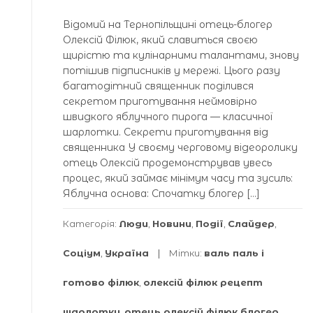
Відомий на Тернопільщині отець-блогер
Олексій Філюк, який славиться своєю
щирістю та кулінарними талантами, знову
потішив підписників у мережі. Цього разу
багатодітний священник поділився
секретом приготування неймовірно
швидкого яблучного пирога — класичної
шарлотки. Секрети приготування від
священника У своєму черговому відеоролику
отець Олексій продемонстрував увесь
процес, який займає мінімум часу та зусиль:
Яблучна основа: Спочатку блогер […]
Категорія:
Люди
,
Новини
,
Події
,
Слайдер
,
Соціум
,
Україна
Мітки:
валь паль і
готово філюк
,
олексій філюк рецепт
шарлотки
,
отець олексій філюк блогер