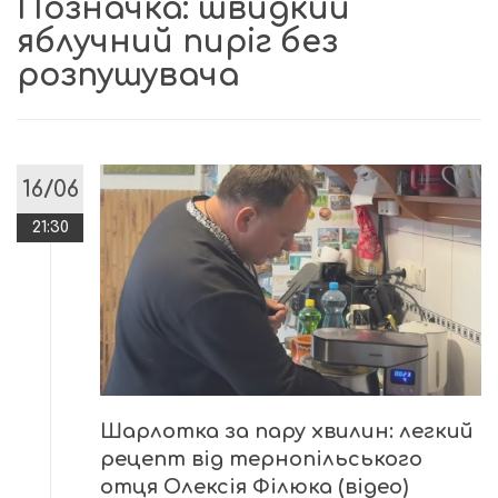
Позначка:
швидкий
яблучний пиріг без
розпушувача
16/06
21:30
Шарлотка за пару хвилин: легкий
рецепт від тернопільського
отця Олексія Філюка (відео)