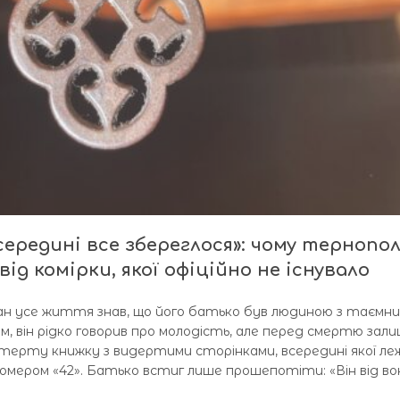
всередині все збереглося»: чому тернопо
ід комірки, якої офіційно не існувало
ан усе життя знав, що його батько був людиною з таємни
м, він рідко говорив про молодість, але перед смертю зал
отерту книжку з видертими сторінками, всередині якої ле
номером «42». Батько встиг лише прошепотіти: «Він від во