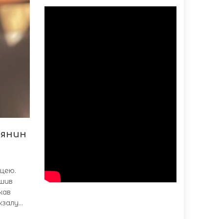
лянин
цею.
ишив
жав
кзалу…