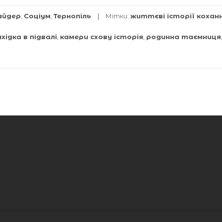
айдер
,
Соціум
,
Тернопіль
Мітки:
життєві історії кохан
хідка в підвалі
,
камери схову історія
,
родинна таємниця