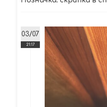
Позначка:
скрипка в с
03/07
21:17