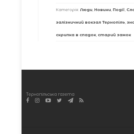
Категорія:
Люди
,
Новини
,
Події
,
Сл
залізничний вокзал Тернопіль
,
зна
скрипка в спадок
,
старий замок
Тернопільська газета