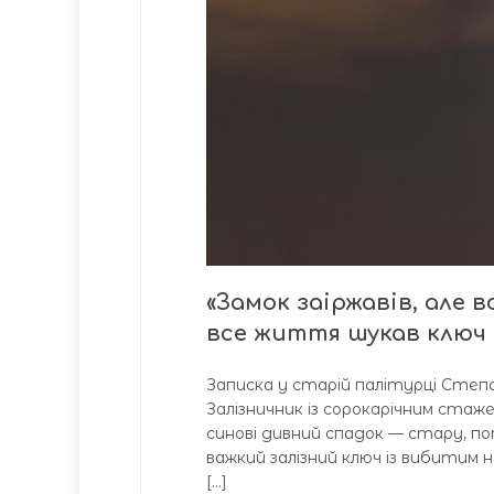
«Замок заіржавів, але 
все життя шукав ключ в
Записка у старій палітурці Степ
Залізничник із сорокарічним стаже
синові дивний спадок — стару, п
важкий залізний ключ із вибитим 
[…]