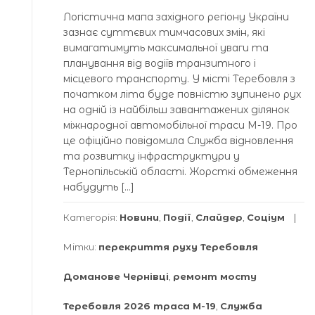
Логістична мапа західного регіону України
зазнає суттєвих тимчасових змін, які
вимагатимуть максимальної уваги та
планування від водіїв транзитного і
місцевого транспорту. У місті Теребовля з
початком літа буде повністю зупинено рух
на одній із найбільш завантажених ділянок
міжнародної автомобільної траси М-19. Про
це офіційно повідомила Служба відновлення
та розвитку інфраструктури у
Тернопільській області. Жорсткі обмеження
набудуть […]
Категорія:
Новини
,
Події
,
Слайдер
,
Соціум
Мітки:
перекриття руху Теребовля
Доманове Чернівці
,
ремонт мосту
Теребовля 2026 траса М-19
,
Служба