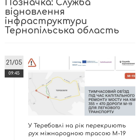
Позначка:
Служба
відновлення
інфраструктури
Тернопільська область
21/05
09:45
У Теребовлі на рік перекриють
рух міжнародною трасою М-19