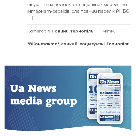
щодо інших російських соціальних мереж та
інтернет-сервісів, але повний перелік РНБО
[…]
Категорія:
Новини
,
Тернопіль
Мітки:
"ВКонтакте"
,
санкції
,
соцмережі
,
Тернопіль