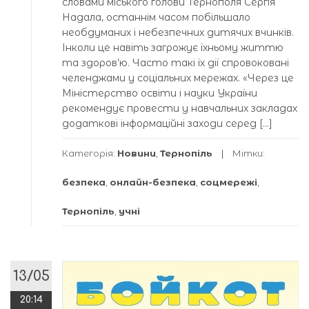
словами міського голови Тернополя Сергія
Надала, останнім часом побільшало
необдуманих і небезпечних дитячих вчинків.
Інколи це навіть загрожує їхньому життю
та здоров’ю. Часто такі їх дії спровоковані
челенджами у соціальних мережах. «Через це
Міністерство освіти і науки України
рекомендує провести у навчальних закладах
додаткові інформаційні заходи серед […]
Категорія:
Новини
,
Тернопіль
Мітки:
безпека
,
онлайн-безпека
,
соцмережі
,
Тернопіль
,
учні
13/05
20:14