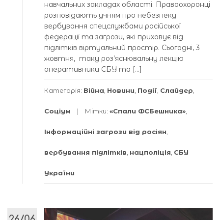
навчальних закладах області. Правоохоронці
розповідають учням про небезпеку
вербування спецслужбами російської
федерації та загрози, які приховує від
підлітків віртуальний простір. Сьогодні, 3
жовтня, таку роз’яснювальну лекцію
оперативники СБУ та […]
Категорія:
Війна
,
Новини
,
Події
,
Слайдер
,
Соціум
Мітки:
«Спали ФСБешника»
,
Інформаційні загрози від росіян
,
вербування підлітків
,
нацполіція
,
СБУ
України
26/06