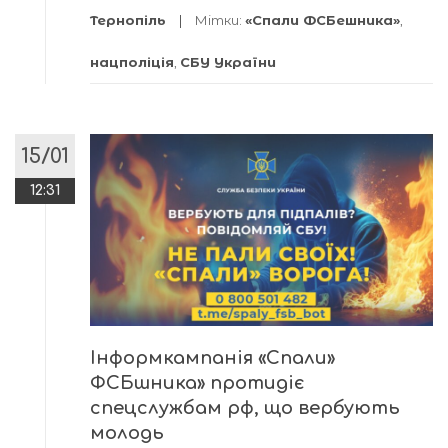
Тернопіль
Мітки:
«Спали ФСБешника»
,
нацполіція
,
СБУ України
15/01
12:31
Інформкампанія «Спали»
ФСБшника» протидіє
спецслужбам рф, що вербують
молодь