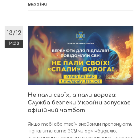
України
13/12
14:30
Не пали своїх, а пали ворога:
Служба безпеки України запускає
офіційний чатбот
Якщо тобі або твоїм знайомим пропонують
підпалити авто ЗСУ чи адмінбудівлю,
влаштувати теракт чи мінування – одразу