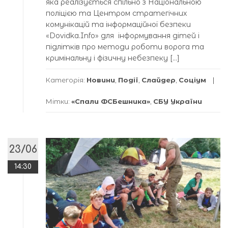
яка реалізується спільно з Національною
поліцією та Центром стратегічних
комунікацій та інформаційної безпеки
«Dovidka.Info» для інформування дітей і
підлітків про методи роботи ворога та
кримінальну і фізичну небезпеку […]
Категорія:
Новини
,
Події
,
Слайдер
,
Соціум
Мітки:
«Спали ФСБешника»
,
СБУ України
23/06
14:30