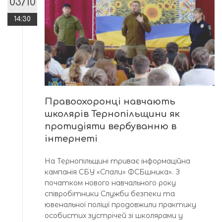
03/10
14:30
Правоохоронці навчають
школярів Тернопільщини як
протидіяти вербуванню в
інтернеті
На Тернопільщині триває інформаційна
кампанія СБУ «Спали» ФСБшника». З
початком нового навчального року
співробітники Служби безпеки та
ювенальної поліції продовжили практику
особистих зустрічей зі школярами у