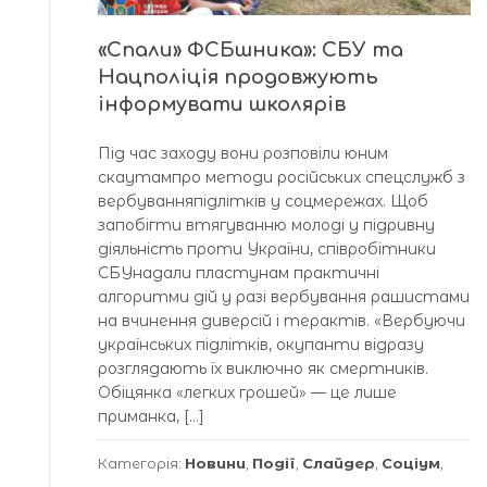
«Спали» ФСБшника»: СБУ та
Нацполіція продовжують
інформувати школярів
Під час заходу вони розповіли юним
скаутампро методи російських спецслужб з
вербуванняпідлітків у соцмережах. Щоб
запобігти втягуванню молоді у підривну
діяльність проти України, співробітники
СБУнадали пластунам практичні
алгоритми дій у разі вербування рашистами
на вчинення диверсій і терактів. «Вербуючи
українських підлітків, окупанти відразу
розглядають їх виключно як смертників.
Обіцянка «легких грошей» — це лише
приманка, […]
Категорія:
Новини
,
Події
,
Слайдер
,
Соціум
,