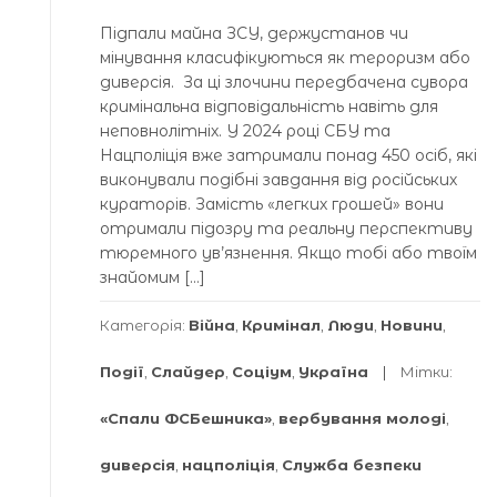
Підпали майна ЗСУ, держустанов чи
мінування класифікуються як тероризм або
диверсія. За ці злочини передбачена сувора
кримінальна відповідальність навіть для
неповнолітніх. У 2024 році СБУ та
Нацполіція вже затримали понад 450 осіб, які
виконували подібні завдання від російських
кураторів. Замість «легких грошей» вони
отримали підозру та реальну перспективу
тюремного ув’язнення. Якщо тобі або твоїм
знайомим […]
Категорія:
Війна
,
Кримінал
,
Люди
,
Новини
,
Події
,
Слайдер
,
Соціум
,
Україна
Мітки:
«Спали ФСБешника»
,
вербування молоді
,
диверсія
,
нацполіція
,
Служба безпеки