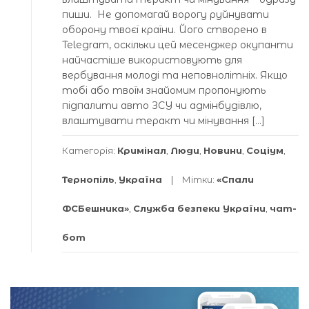
пиши. Не допомагай ворогу руйнувати
оборону твоєї країни. Його створено в
Telegram, оскільки цей месенджер окупанти
найчастіше використовують для
вербування молоді та неповнолітніх. Якщо
тобі або твоїм знайомим пропонують
підпалити авто ЗСУ чи адмінбудівлю,
влаштувати теракт чи мінування […]
Категорія:
Кримінал
,
Люди
,
Новини
,
Соціум
,
Тернопіль
,
Україна
Мітки:
«Спали
ФСБешника»
,
Служба безпеки України
,
чат-
бот