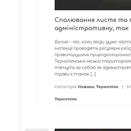
Спалювання листя та п
адміністративну, так 
Весна – час, коли люди дуже част
інспекції проводять регулярні ре
правопорушень природоохоронног
Тернопільської міської територіал
тягнуть за собою як адміністратив
трави є також […]
Категорія:
Новини
,
Тернопіль
М
Тернопіль