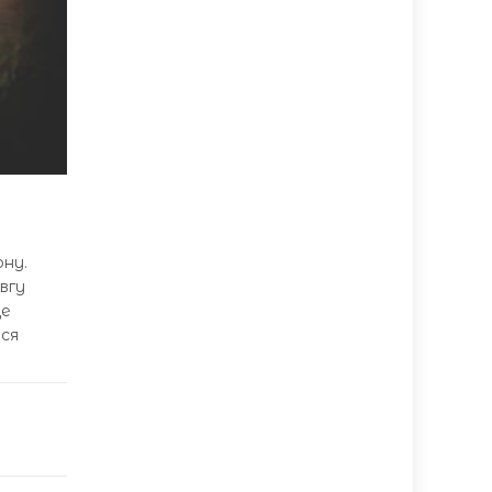
ону.
вгу
Це
ося