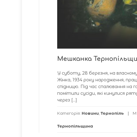
Мешканка Тернопільщин
У суботу, 28 березня, на власному
Жінка, 1934 року народження, пра
спідницю. Під час спалювання на го
помітили сусіди, які кинулися ря
через […]
Категорія:
Новини
,
Тернопіль
М
Тернопільщина