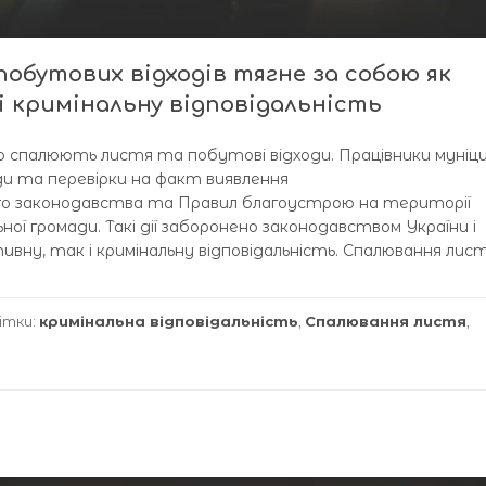
обутових відходів тягне за собою як
і кримінальну відповідальність
о спалюють листя та побутові відходи. Працівники муніци
йди та перевірки на факт виявлення
о законодавства та Правил благоустрою на території
ьної громади. Такі дії заборонено законодавством України і
ну, так і кримінальну відповідальність. Спалювання листя
ітки:
кримінальна відповідальність
,
Спалювання листя
,