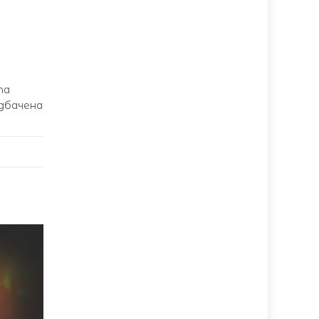
та
едбачена