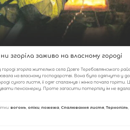
и згоріла заживо на власному городі
 городі згоріла жителька села Довге Теребовлянського рай
цювала на власному господарстві. Вона була одягнута у до
роді сухого листя, її одяг спалахнув і жінка почала горіти. 
тувати пенсіонерку. Проте загасити потерпілу їм не вдал
ітки:
вогонь
,
опіки
,
пожежа
,
Спалювання листя
,
Тернопіль
,