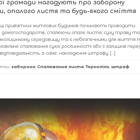
ої громади нагадують про заборону
и, опалого листя та будь-якого сміття
анці приватних житлових будинків починають проводити
а домогосподарств, спалюючи опале листя, суху траву та
 навколишньому середовищу та є небезпечними для життя 
амовільне спалювання сухої рослинності або її залишків пер
ідповідальність, а саме: накладення штрафу […]
ітки:
заборона
,
Спалювання листя
,
Тернопіль
,
штраф