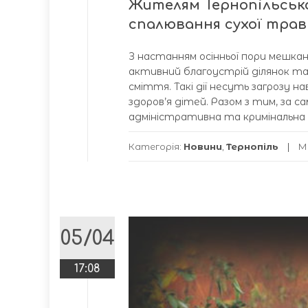
Жителям Тернопільськ
спалювання сухої трав
З настанням осінньої пори мешк
активний благоустрій ділянок т
сміття. Такі дії несуть загрозу
здоров’я дітей. Разом з тим, за с
адміністративна та кримінальна в
Категорія:
Новини
,
Тернопіль
М
05/04
17:08