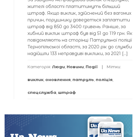
жителі області платитимуть більший
штраф. Якщо виклик, здійснений без вагомих
причин, порушнику доведеться заплатити
штраф від 850 до 3400 гривень. Раніше, за
хибний виклик штраф був від 51 до 119 грн. Як
повідомляють на сторінці Патрульної поліції
Тернопільської області, за 2020 рік до служби
надійшли 133 неправдиві виклики, за 2021 […]
Категорія:
Люди
,
Новини
,
Події
Мітки:
виклик
,
оновлення
,
патруль
,
поліція
,
спецслужба
,
штраф