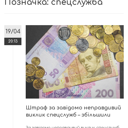
Позначка:
спецслужба
19/04
20:13
Штраф за завідомо неправдивий
виклик спецслужб – збільшили
За завідомо неправдивий виклик спецслужб,