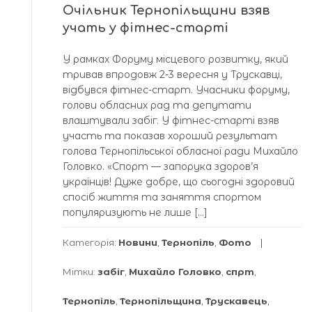
Очільник Тернопільщини взяв
учать у фітнес-старті
У рамках Форуму місцевого розвитку, який
тривав впродовж 2-3 вересня у Трускавці,
відбувся фітнес-старт. Учасники форуму,
голови обласних рад та депутати
влаштували забіг. У фітнес-старті взяв
участь та показав хороший результат
голова Тернопільської обласної ради Михайло
Головко. «Спорт — запорука здоров’я
українців! Дуже добре, що сьогодні здоровий
спосіб життя та заняття спортом
популяризують не лише […]
Категорія:
Новини
,
Тернопіль
,
Фото
Мітки:
забіг
,
Михайло Головко
,
спрт
,
Тернопіль
,
Тернопільщина
,
Трускавець
,