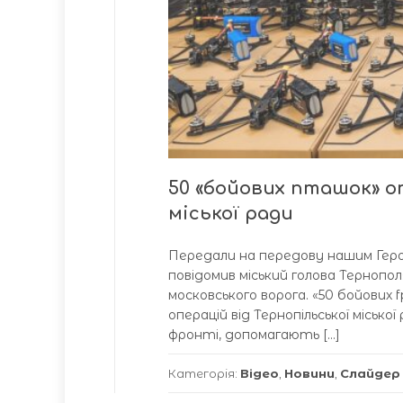
50 «бойових пташок» о
міської ради
Передали на передову нашим Героям
повідомив міський голова Тернопо
московського ворога. «50 бойових f
операцій від Тернопільської міськ
фронті, допомагають […]
Категорія:
Відео
,
Новини
,
Слайдер