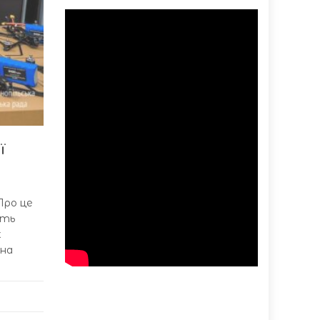
ї
Про це
ать
х
 на