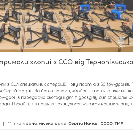
тримали хлопці з ССО від Тернопільсько
 з Сил спеціальних операцій нову партію з 50 fpv-дронів. 
ля Сергій Надал. За його словами, «бойові пташки» вже нищ
pv-дронів передаємо сьогодні для підрозділу сил спеціальни
ої ради. Нехай ці «пташки» захищають життя наших хлопців
Мітки:
дрони
,
міська рада
,
Сергій Надал
,
СССО
,
ТМР