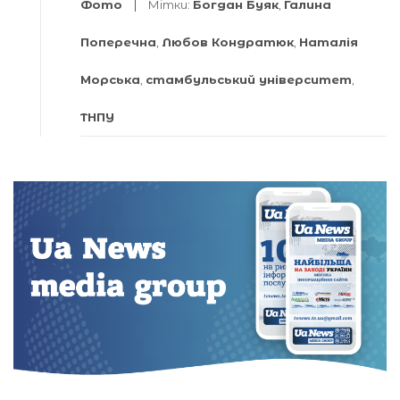
Фото
Мітки:
Богдан Буяк
,
Галина
Поперечна
,
Любов Кондратюк
,
Наталія
Морська
,
стамбульський університет
,
ТНПУ