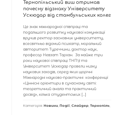
Тернопільський виш отримав
почесну відзнаку Університету
Ускюдар від стамбульських колег
Це знак міжнародної співпраці та
подальшого розвитку наукової комунікації
вручив ректор-засновник університету,
всесвітньо відомий психіатр, моральний
авторитет Туреччини, доктор наук,
професор Невзат Тархан. За майже три
роки наукової співпраці ТНПУ та
Університет Ускюдар провели низку
наукових заходів, серед яких щорічні
Міжнародні науково-практичні конференції
«Ціннісні орієнтири в сучасному світі:
теоретичний аналіз та практичний
досвід», кілька студентських […]
Категорія:
Новини
,
Події
,
Слайдер
,
Тернопіль
,